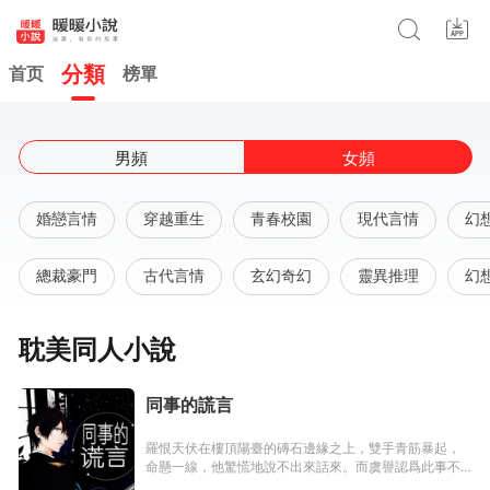
分類
首页
榜單
女頻
男頻
婚戀言情
穿越重生
青春校園
現代言情
幻
總裁豪門
古代言情
玄幻奇幻
靈異推理
幻
耽美同人小說
同事的謊言
羅恨天伏在樓頂陽臺的磚石邊緣之上，雙手青筋暴起，
命懸一線，他驚慌地說不出來話來。而虞譽認爲此事不
關己，可以高高掛起，便沒有救他？ 而二人的關系頗爲