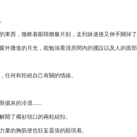
。
的東西，微眯着眼睛猶豫片刻，走到牀邊後又伸手關掉了
外撒進的月光，能勉強看清房間內的擺設以及人的面部輪廓
，任何和拒絕自己有關的情緒。
的冷漠......
解開了襯衫領口的兩粒紐扣。
力量的胸肌便也狂妄囂張的顯現着。