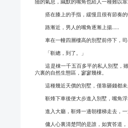
險的氣息，緘默的嘴角也給人一種難以靠
　　搭在膝上的手指，緩慢且很有節奏的
　　路漸近，男人的嘴角逐漸上揚.....
　　車在一幢四層樓高的別墅前停下，司
　　「靳總，到了。」
　　這是棟一千五百多平的私人別墅，雖
六裏的自然生態區，寥寥幾棟。
　　這種幾近天價的別墅，僅靠砸錢都未必
　　靳烽下車後便大步進入別墅，嘴角浮
　　進入大廳，靳烽一邊朝樓梯走去，一
　　傭人心裏清楚問的是誰，如實答道，