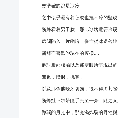
　　更準確的說是冰冷。
　　之中似乎還有着怎麼也捏不碎的堅硬
　　靳烽看着男子臉上那比冰塊還要冷硬
　　房間陷入一片幽暗，僅靠從牀邊落地窗
　　靳烽不喜歡他現在的模樣....
　　他討厭那張臉以及那雙眼所表現出的
　　無畏，憎恨，挑釁....
　　以及那令他咬牙切齒，恨不得將其挫骨揚灰
　　靳烽扯下領帶隨手丟至一旁，隨之又
　　微弱的月光中，那充滿炸裂的野性與