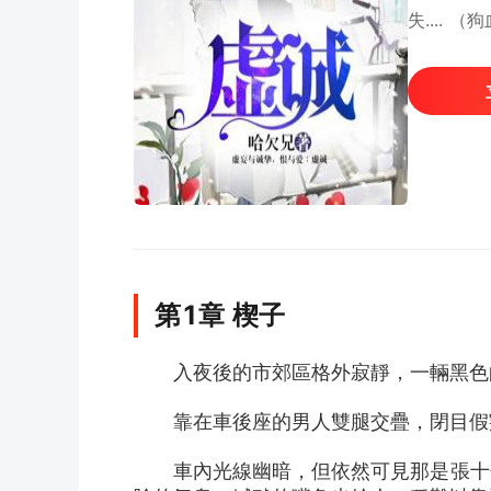
失....
第1章 楔子
　　入夜後的市郊區格外寂靜，一輛黑色
　　靠在車後座的男人雙腿交疊，閉目假
　　車內光線幽暗，但依然可見那是張十