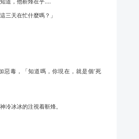
，他靳烽在乎....
這三天在忙什麼嗎？」
加惡毒，「知道嗎，你現在，就是個‘死
神冷冰冰的注視着靳烽。