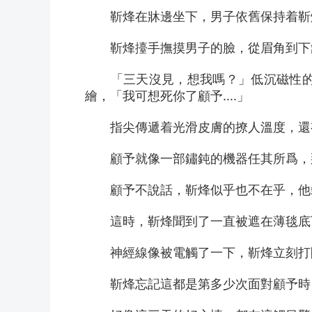
　　靳烽在牀邊坐下，男子依舊保持着靳
　　靳烽擡手撫摸男子的臉，從眉角到下
　　「三天沒見，想我嗎？」低沉磁性
繪，「我可想死你了顧予....」
　　指尖傳遞着光滑皮膚的撩人溫度，還有
　　顧予就像一部鏽鈍的機器任其所爲，
　　顧予不說話，靳烽似乎也不在乎，他
　　這時，靳烽聞到了一直被遮在薄毯底
　　神經線像被電觸了一下，靳烽立刻打開
　　靳烽忘記這都是第多少次面對顧予時