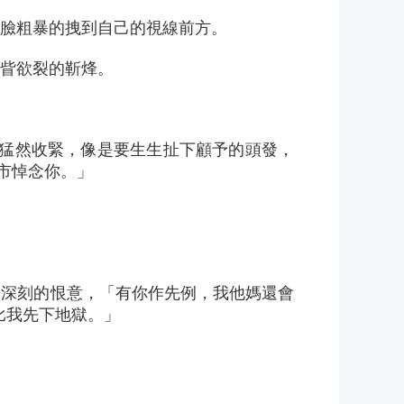
臉粗暴的拽到自己的視線前方。
眥欲裂的靳烽。
度猛然收緊，像是要生生扯下顧予的頭發，
市悼念你。」
比深刻的恨意，「有你作先例，我他媽還會
比我先下地獄。」