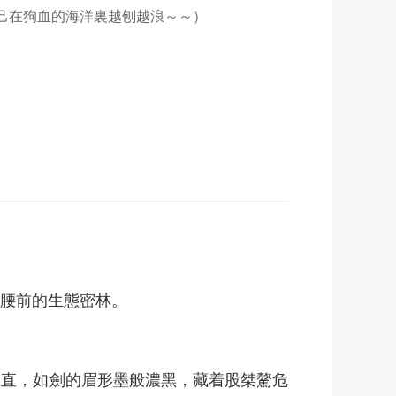
自己在狗血的海洋裏越刨越浪～～）
腰前的生態密林。
挺直，如劍的眉形墨般濃黑，藏着股桀驁危