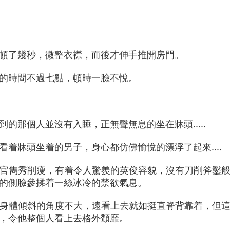
頓了幾秒，微整衣襟，而後才伸手推開房門。
的時間不過七點，頓時一臉不悅。
的那個人並沒有入睡，正無聲無息的坐在牀頭.....
着牀頭坐着的男子，身心都仿佛愉悅的漂浮了起來....
官雋秀削瘦，有着令人驚羨的英俊容貌，沒有刀削斧鑿
的側臉參揉着一絲冰冷的禁欲氣息。
身體傾斜的角度不大，遠看上去就如挺直脊背靠着，但
，令他整個人看上去格外頹靡。