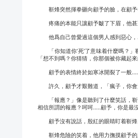
　　靳烽突然揮拳砸向顧予的臉，在顧予
　　疼痛的本能只讓顧予皺了下眉，他甚
　　他爲自己曾愛過這個男人感到惡心，爲
　　「你知道你‘死’了意味着什麼嗎？
「想不到嗎？你猜猜，你那個被你藏起來
　　顧予的表情終於如寒冰開裂了一般....
　　許久，顧予才艱難道，「瘋子，你會
　　「報應？」像是聽到了什麼笑話，靳
相信所謂的報應？呵呵.....顧予，你
　　顧予沒有說話，殷紅的眼睛盯着靳烽
　　靳烽危險的笑着，他用力撫摸顧予的