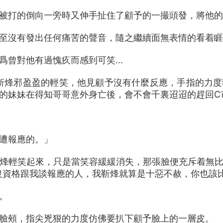
被打的倒向一旁時又伸手扯住了顧予的一撮頭發，將他的
至沒有發出任何痛苦的聲音，隨之繼續面無表情的看着睚
曾對他有過愧疚而感到可笑...
」靳烽邪盈盈的輕笑，他見顧予沒有什麼反應，手指的力
的妹妹在得知哥哥意外身亡後，會不會千裏迢迢的趕回C
遭報應的。」
烽輕笑起來，只是當笑容緩緩消失，那張臉便充斥着無
是最沒資格跟我談報應的人，我靳烽就算是十惡不赦，你也該
。
臉頰，指尖兇狠的力度仿佛要扒下顧予臉上的一層皮。