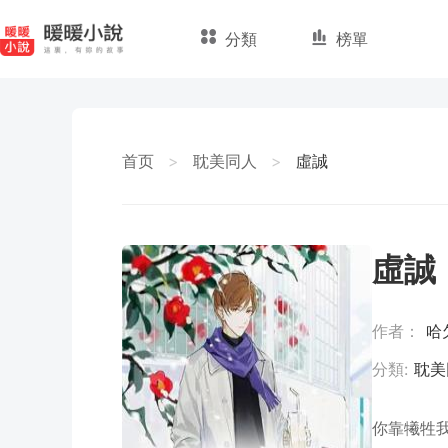
分類
榜單
首页
>
耽美同人
>
虛誠
虛誠
作者：
哈
分類:
耽美
你靠犧牲我所