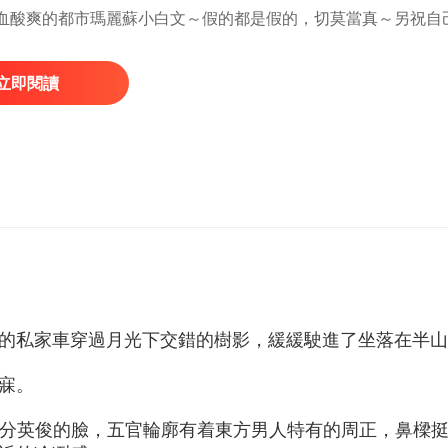
 （狗血酸爽的都市瑪麗蘇小白文～假的都是假的，切莫當真～另祝
立即閱讀
的私家車穿過月光下交錯的樹影，緩緩駛進了坐落在半山
寐。
分英俊的臉，五官輪廓有着東方男人特有的周正，鼻樑