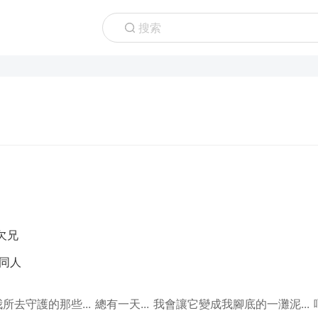
搜索
欠兄
同人
去守護的那些... 總有一天... 我會讓它變成我腳底的一灘泥... 呵呵