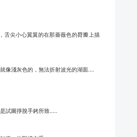
，舌尖小心翼翼的在那薔薇色的脣瓣上描
淺灰色的，無法折射波光的湖面....
圖掙脫手銬所致.....