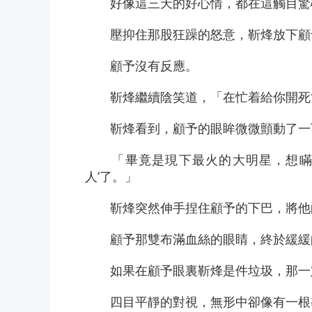
　　好像這三天的好心情，都在這觸目驚心
　　壓抑住那股狂躁的怒意，靳烽放下顧
　　顧予沒有反應。
　　靳烽繼續陰笑道，「在忙着給你開死
　　靳烽看到，顧予的眼眸微微顫動了一
　　「畢竟是現下最火的大明星，想瞞
人’了。」
　　靳烽突然伸手捏住顧予的下巴，將他
　　顧予那雙布滿血絲的眼睛，終於緩緩
　　如果在顧予眼裏靳烽是件垃圾，那一定
　　四目平靜的對視，無形中卻像有一根