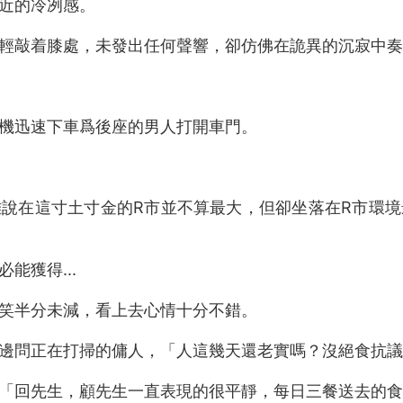
近的冷冽感。
輕敲着膝處，未發出任何聲響，卻仿佛在詭異的沉寂中奏
機迅速下車爲後座的男人打開車門。
說在這寸土寸金的R市並不算最大，但卻坐落在R市環
能獲得...
笑半分未減，看上去心情十分不錯。
邊問正在打掃的傭人，「人這幾天還老實嗎？沒絕食抗議
「回先生，顧先生一直表現的很平靜，每日三餐送去的食