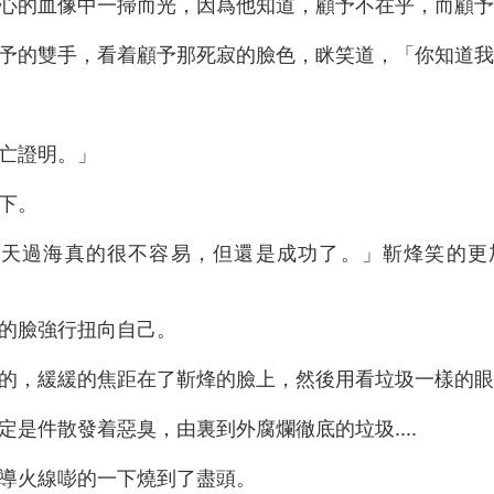
的血像中一掃而光，因爲他知道，顧予不在乎，而顧予知道
予的雙手，看着顧予那死寂的臉色，眯笑道，「你知道我
亡證明。」
下。
天過海真的很不容易，但還是成功了。」靳烽笑的更
的臉強行扭向自己。
的，緩緩的焦距在了靳烽的臉上，然後用看垃圾一樣的眼
是件散發着惡臭，由裏到外腐爛徹底的垃圾....
導火線嘭的一下燒到了盡頭。