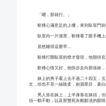
　　「嗯，那就行。」
　　靳烽心滿意足的上樓，來到臥室門前
　　臥室內一片漆黑，靳烽看了眼手機上
　　居然睡得這麼早...
　　靳烽打開臥室的燈才發現，他期待見到
　　靳烽心情又好，他快步走向那張牀，看
　　牀上的男子看上去不過二十四五，五
文，但也不見一絲陰柔，劍眉星目，蒼白
　　男人坐在牀上，上半身靠在牀頭，但
頭一動不動，以及那雙死灰般黯淡的眼睛