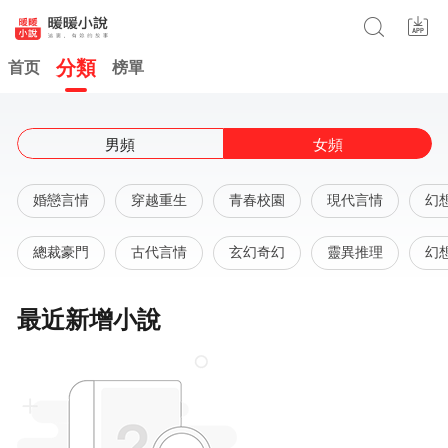
分類
首页
榜單
女頻
男頻
婚戀言情
穿越重生
青春校園
現代言情
幻
總裁豪門
古代言情
玄幻奇幻
靈異推理
幻
最近新增小說