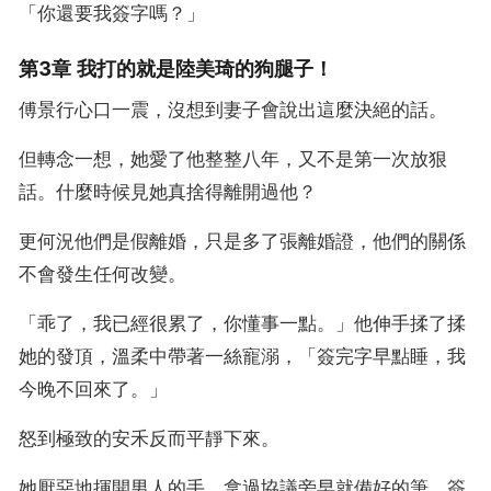
「你還要我簽字嗎？」
第3章 我打的就是陸美琦的狗腿子！
傅景行心口一震，沒想到妻子會說出這麼決絕的話。
但轉念一想，她愛了他整整八年，又不是第一次放狠
話。什麼時候見她真捨得離開過他？
更何況他們是假離婚，只是多了張離婚證，他們的關係
不會發生任何改變。
「乖了，我已經很累了，你懂事一點。」他伸手揉了揉
她的發頂，溫柔中帶著一絲寵溺，「簽完字早點睡，我
今晚不回來了。」
怒到極致的安禾反而平靜下來。
她厭惡地揮開男人的手，拿過協議旁早就備好的筆，簽