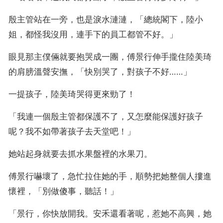
殷主管站在一旁，也是淚水漣漣，「總統閣下，陸小
姐，都怪我沒用，連手下的員工都管不好。」
眼見那主僕倆就要抱哭成一團，傅景行伸手攏住陸美琦
的肩膀溫聲安撫，「快別哭了，對孩子不好……」
一提孩子，陸美琦哭得更來勁了！
「我連一個殷主管都保護不了，又怎麼能保護好孩子
呢？我不如帶著孩子去天堂吧！」
她站起身就要去抓水果盤裡的水果刀。
傅景行嚇壞了，急忙拉住她的手，順勢把她整個人摟進
懷裡，「別做傻事，聽話！」
「景行，你快放開我。安禾還看著呢，惹她不高興，她