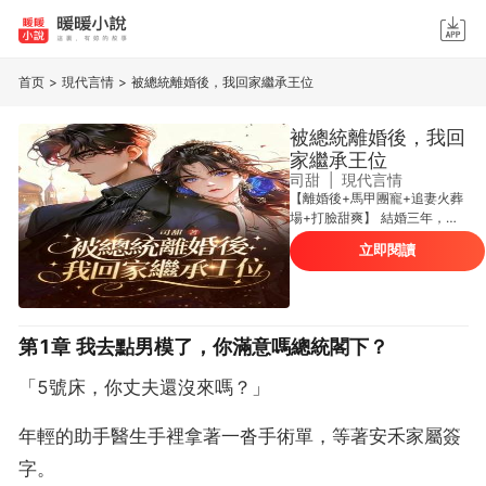
首页
>
現代言情
>
被總統離婚後，我回家繼承王位
被總統離婚後，我回
家繼承王位
司甜
|
現代言情
【離婚後+馬甲團寵+追妻火葬
場+打臉甜爽】 結婚三年，守
三年活寡。 安禾拼了命的隱忍
立即閱讀
懂事，換來的竟是傅景行一紙
離婚協議。 丈夫嫌她出身差，
婆婆罵她是不會下蛋的母雞，
死對頭更是挺著孕肚鳩佔鵲
巢。 好，她走！ 豈料離婚當
第1章 我去點男模了，你滿意嗎總統閣下？
天，安禾就被風風光光地接回
王室。從此開啟逆天的頂配人
「5號床，你丈夫還沒來嗎？」
生。 親生父母捧上王冠：寶貝
女兒，這個王儲你來當。 大哥
全球第一軍火商給房給車給黑
年輕的助手醫生手裡拿著一沓手術單，等著安禾家屬簽
卡：寶貝妹妹，大哥賺的錢你
字。
來花。 二哥天才醫生拿著手術