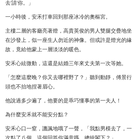
去‘請’你。」
一小時後，安禾打車回到那座冰冷的奧樞宮。
主樓二層的客廳亮著燈，高貴英俊的男人雙腿交疊地坐
在沙發上，似一座生人勿近的神像。但或許是燈光的緣
故，竟給他蒙上一層淡淡的暖色。
安禾心絃微動，這還是結婚三年來丈夫第一次等她。
「怎麼這麼晚？你又去哪裡野了？」聽到動靜，傅景行
頭也不抬地捏著眉心。
他說過多少遍了，他要的是乖巧懂事的第一夫人！
為什麼安禾就不能安分點？
安禾心口一窒，譏諷地哦了一聲，「我點男模去了，一
次點了八個。這個回答你滿意嗎，總統閣下？」