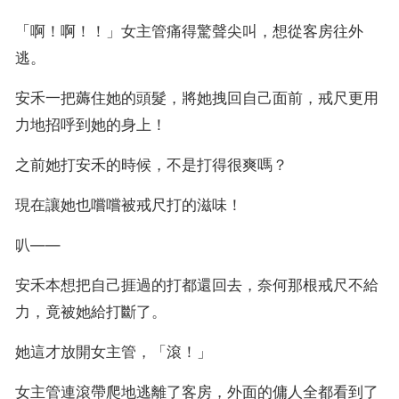
「啊！啊！！」女主管痛得驚聲尖叫，想從客房往外
逃。
安禾一把薅住她的頭髮，將她拽回自己面前，戒尺更用
力地招呼到她的身上！
之前她打安禾的時候，不是打得很爽嗎？
現在讓她也嚐嚐被戒尺打的滋味！
叭——
安禾本想把自己捱過的打都還回去，奈何那根戒尺不給
力，竟被她給打斷了。
她這才放開女主管，「滾！」
女主管連滾帶爬地逃離了客房，外面的傭人全都看到了