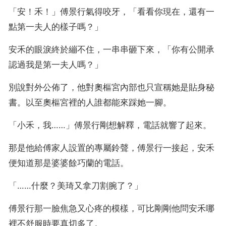
「安！禾！」傅景行氣得咬牙，「看看你現在，還有一
點第一夫人的樣子嗎？」
安禾的眼淚終於繃不住，一串串砸下來，「你有公開承
認過我是第一夫人嗎？」
別說對外公佈了，他對奧樞宮內部也只宣稱她是貼身秘
書。以至奧樞宮裡的人誰都能來踩她一腳。
「小禾，我……」傅景行剛想解釋，電話就響了起來。
那是他給傅家人設置的專屬鈴聲，傅景行一接起，安禾
便知道那是婆婆餘巧蘭的電話。
「……什麼？美琦又拿刀割腕了？」
傅景行那一臉焦急又心疼的模樣，可比剛剛他問安禾哪
裡不舒服時要真切多了。