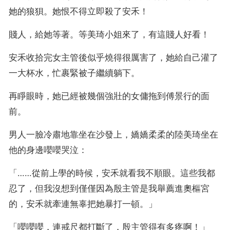
她的狼狽。她恨不得立即殺了安禾！
賤人，給她等著。等美琦小姐來了，有這賤人好看！
安禾收拾完女主管後似乎燒得很厲害了，她給自己灌了
一大杯水，忙裹緊被子繼續躺下。
再睜眼時，她已經被幾個強壯的女傭拖到傅景行的面
前。
男人一臉冷肅地靠坐在沙發上，嬌嬌柔柔的陸美琦坐在
他的身邊嚶嚶哭泣：
「……從前上學的時候，安禾就看我不順眼。這些我都
忍了，但我沒想到僅僅因為殷主管是我舉薦進奧樞宮
的，安禾就牽連無辜把她暴打一頓。」
「嚶嚶嚶，連戒尺都打斷了，殷主管得有多疼啊！」