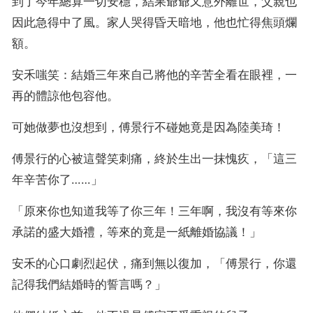
到了今年總算一切安穩，結果爺爺又意外離世，父親也
因此急得中了風。家人哭得昏天暗地，他也忙得焦頭爛
額。
安禾嗤笑：結婚三年來自己將他的辛苦全看在眼裡，一
再的體諒他包容他。
可她做夢也沒想到，傅景行不碰她竟是因為陸美琦！
傅景行的心被這聲笑刺痛，終於生出一抹愧疚，「這三
年辛苦你了……」
「原來你也知道我等了你三年！三年啊，我沒有等來你
承諾的盛大婚禮，等來的竟是一紙離婚協議！」
安禾的心口劇烈起伏，痛到無以復加，「傅景行，你還
記得我們結婚時的誓言嗎？」