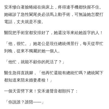
刀：說吧妹妹，你想讓欺負你
的人挨幾刀？ 三哥全球功夫巨
安禾慘白著臉蜷縮在病床上，疼得連手機都快握不住。
星直接踹了前夫老窩：誰欺負
她確診了急性闌尾炎必須馬上動手術，可無論她怎麼打
我家妹妹了？都給我站出來捱
揍。 某個前夫終於慌了神，原
電話，丈夫就是不接。
來是他非她不可！ 」小禾，我
把錢和命都給你，我們復婚好
嗎？「 」晚了總統前夫，現在
醫院把手術室都安排好了，她還沒等來給她簽字的人！
請叫我女王陛下！「許安禾伸
手勾住另一個男人的領帶， 」
「他，很忙。」她老公是現任總統傅景行，每天從早忙
喏，這是王室為我選的王夫。
腎好腰好長得好，溫柔體貼還
到晚，從來不獨屬於她一個人。
忠犬！「
「他忙，就能不顧你的死活了？」
醫生急得直跳腳，「他再忙還能有總統忙嗎？總統閣下
都知道來陪未婚妻產檢！」
一個天雷劈下來！安禾連聲音都顫抖了：
「你說誰？誰陪——」