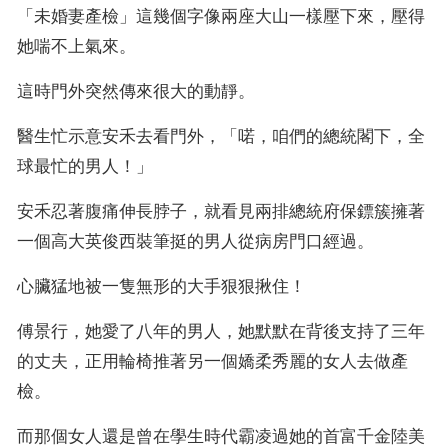
「未婚妻產檢」這幾個字像兩座大山一樣壓下來，壓得
她喘不上氣來。
這時門外突然傳來很大的動靜。
醫生忙示意安禾去看門外，「喏，咱們的總統閣下，全
球最忙的男人！」
安禾忍著腹痛伸長脖子，就看見兩排總統府保鏢簇擁著
一個高大英俊西裝筆挺的男人從病房門口經過。
心臟猛地被一隻無形的大手狠狠揪住！
傅景行，她愛了八年的男人，她默默在背後支持了三年
的丈夫，正用輪椅推著另一個嬌柔秀麗的女人去做產
檢。
而那個女人還是曾在學生時代霸凌過她的首富千金陸美