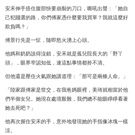
安禾伸手捂住腹部快要崩裂的刀口，嘶吼出聲：「她自
己犯賤選的路，你們傅家憑什麼要我買單？我就這麼好
欺負嗎？」
傅景行先是一怔，隨即怒火湧上心頭。
他媽和奶奶說得沒錯，安禾就是孤兒院長大的「野丫
頭」，眼界窄認知低，連這點事情都拎不清。
但他還是壓住火氣跟她講道理：「那可是兩條人命。」
「陸家跟傅家是世交，在我爸媽眼裡，美琦就相當於他
們半個女兒。她現在處境艱難，我們總不能眼睜睜看著
她去死吧？」
他再次握住安禾的手，意外地發現她的手指像冰塊一樣
涼。