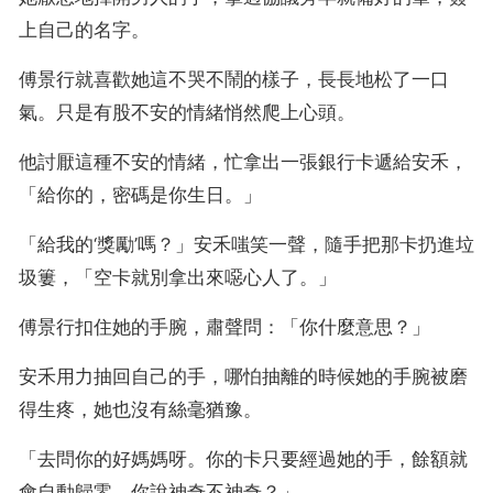
上自己的名字。
傅景行就喜歡她這不哭不鬧的樣子，長長地松了一口
氣。只是有股不安的情緒悄然爬上心頭。
他討厭這種不安的情緒，忙拿出一張銀行卡遞給安禾，
「給你的，密碼是你生日。」
「給我的‘獎勵’嗎？」安禾嗤笑一聲，隨手把那卡扔進垃
圾簍，「空卡就別拿出來噁心人了。」
傅景行扣住她的手腕，肅聲問：「你什麼意思？」
安禾用力抽回自己的手，哪怕抽離的時候她的手腕被磨
得生疼，她也沒有絲毫猶豫。
「去問你的好媽媽呀。你的卡只要經過她的手，餘額就
會自動歸零。你說神奇不神奇？」