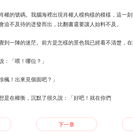
肖權的號碼。我腦海裡出現肖權人模狗樣的模樣，這一刻
會迫不及待的迸發而出，比翻書還要讓人始料不及。
覺到一陣的迷茫。前方是怎樣的景色我已經看不清楚，在
說：「喂！哪位？」
徐楓！出來見個面吧？」
想是在權衡，沉默了很久說：「好吧！就在你們
下一章