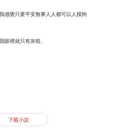
我感覺只要平安無事人人都可以人模狗
我眼裡就只有灰暗。
下載小說