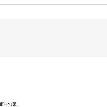
束手無策。