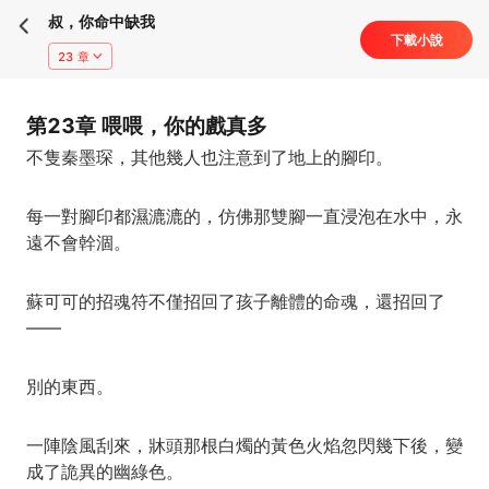
叔，你命中缺我
下載小說
23 章
第23章 喂喂，你的戲真多
不隻秦墨琛，其他幾人也注意到了地上的腳印。
每一對腳印都濕漉漉的，仿佛那雙腳一直浸泡在水中，永
遠不會幹涸。
蘇可可的招魂符不僅招回了孩子離體的命魂，還招回了
——
別的東西。
一陣陰風刮來，牀頭那根白燭的黃色火焰忽閃幾下後，變
成了詭異的幽綠色。