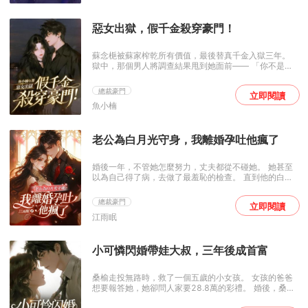
重來一次。 紀菱香和妹妹對視一眼，笑了。 「他想娶
了他的月亮，才明白，追妻之路，無路可退】
誰，跟我們有什麼關係？」妹妹說。 紀菱香拿起電話，
惡女出獄，假千金殺穿豪門！
「這一次，我嫁他小叔。」 蕭雲寒，傳聞中狠厲瘋批的
殘疾男人。 她帶著前兩世的科研成果找上門：「我幫你
站起來，你幫我查一件事。」 男人靠在輪椅上，抬眼看
蘇念梔被蘇家榨乾所有價值，最後替真千金入獄三年。
她：「查什麼？」 「查蕭睿到底想娶誰。」她頓了頓，
獄中，那個男人將調查結果甩到她面前—— 「你不是保
「然後，送他下地獄。」 他笑了：「成交。」 本以為只
姆的女兒，你和蘇家沒有任何血緣關係。而蘇家父母，從
是一場交易。 直到協議到期那天，那個從不低頭的男人
一開始就知道。」 十六年的欺騙，三年的牢獄，原來全
紅著眼眶把她抵在牆上，聲音發啞—— 「別走。」
總裁豪門
立即閱讀
是笑話。 她不哭不鬧，只抬眼看他：「你想讓我做你的
魚小楠
狗？」 男人挑眉：「你倒是聰明。」 「我可以做你的
刀。」她說，「但條件是——平等合作。」 他笑得危險
又玩味：「那就讓我看看，你能有多鋒利。」 出獄後，
老公為白月光守身，我離婚孕吐他瘋了
她步步為營，刀刀致命。 綠茶真千金哭著求饒，蘇家父
母跪地懺悔。 可那個本該是棋局之外的男人，卻一次次
擋在她身前。 「我說過，你是我的人。」他替她擦掉指
婚後一年，不管她怎麼努力，丈夫都從不碰她。 她甚至
尖的血，「動你，就是動我。」 她抬頭看他，忽然覺得
以為自己得了病，去做了最羞恥的檢查。 直到他的白月
—— 原來這世上最狠的人，才最懂得怎麼護一個人。
光回國，林梔才明白，原來他一直在為白月光守身如玉。
準備離婚時，他不但死活不同意，還帶她去見了他位高權
總裁豪門
立即閱讀
重的小叔。 見到男人那雙含笑的眸子時，林梔懵了。 他
江雨眠
居然就是那天給她做親密檢查，將她全部看光的「男醫
生」？ 「想離婚報復他嗎？」 夜裡，高冷禁慾的男人將
她抵在牆壁上：「我幫你。」 林梔沒有猶豫，直接踮腳
小可憐閃婚帶娃大叔，三年後成首富
吻了上去。 後來，渣男跪下懺悔：「離婚後我才發現，
我愛的是你。」 林梔冷漠：「抱歉，我對冷淡男不感興
趣！」
桑榆走投無路時，救了一個五歲的小女孩。 女孩的爸爸
想要報答她，她卻問人家要28.8萬的彩禮。 婚後，桑榆
看到丈夫對自己的冷淡，倒也欣然接受。 她努力攢錢，