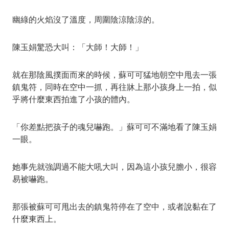
幽綠的火焰沒了溫度，周圍陰涼陰涼的。
陳玉娟驚恐大叫：「大師！大師！」
就在那陰風撲面而來的時候，蘇可可猛地朝空中甩去一張
鎮鬼符，同時在空中一抓，再往牀上那小孩身上一拍，似
乎將什麼東西拍進了小孩的體內。
「你差點把孩子的魂兒嚇跑。」蘇可可不滿地看了陳玉娟
一眼。
她事先就強調過不能大吼大叫，因為這小孩兒膽小，很容
易被嚇跑。
那張被蘇可可甩出去的鎮鬼符停在了空中，或者說黏在了
什麼東西上。