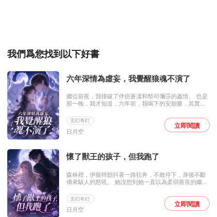
我們爲您找到以下好書
六年深情為虛妄，我覺醒狼魂不演了
繼位前夜，我撞破了伴侶蒼凜和祭司彌莎的姦情。 也是
那一晚，我才知道，六年前，我喝下的安胎藥，其實是
死胎藥。 藥，是蒼凜親手端給我的。 我的孩子，早就死
在了腹中。 我昏迷生產時，他們抱走屍體，又把兩人的
玄幻奇幻
私生子塞進我懷裡，還聯手殺死了我的父親。 我替仇人
立即閱讀
日月空
養了六年孩子。 甚至，他們還要搶走我的首領之位！ 繼
位慶典上，彌莎當眾抱住諾亞，哭著說她才是孩子的親
生母親。 蒼凜則站在所有族人面前，指認我不僅沒有狼
魂無法生育，還長期虐待孩子。 所有人都逼我退位。 可
懷了獸王的孩子，但我跑了
我只是看著伴侶蒼凜得意的表情，扯了扯嘴角。 「蒼
凜，你是不是覺得，已經沒有人能阻止你了？」
森林裡，伊薇特顫抖著一路狂奔，不敢停下，身後不斷
傳來駭人的怒吼。 她沒想到她一直以為柔弱善良的繼
妹，竟然將她誘騙到了獸人禁區！ 一個從來沒有人能活
著走出來的地方。 她被獸人追殺，只能絕望逃命，卻不
玄幻奇幻
料闖入了更加危險的境地。 失控獸化的男人不斷逼近，
立即閱讀
日月空
滾燙的身軀覆在她身上，她被迫承受。 事後，她倉皇逃