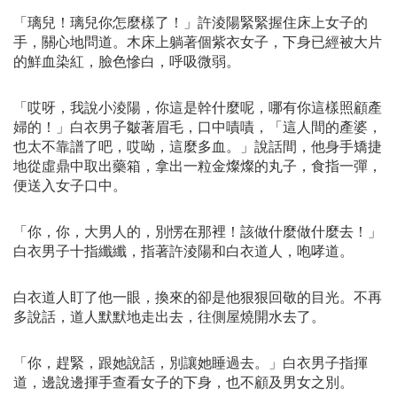
「璃兒！璃兒你怎麼樣了！」許淩陽緊緊握住床上女子的
手，關心地問道。木床上躺著個紫衣女子，下身已經被大片
的鮮血染紅，臉色慘白，呼吸微弱。
「哎呀，我說小淩陽，你這是幹什麼呢，哪有你這樣照顧產
婦的！」白衣男子皺著眉毛，口中嘖嘖，「這人間的產婆，
也太不靠譜了吧，哎呦，這麼多血。」說話間，他身手矯捷
地從虛鼎中取出藥箱，拿出一粒金燦燦的丸子，食指一彈，
便送入女子口中。
「你，你，大男人的，別愣在那裡！該做什麼做什麼去！」
白衣男子十指纖纖，指著許淩陽和白衣道人，咆哮道。
白衣道人盯了他一眼，換來的卻是他狠狠回敬的目光。不再
多說話，道人默默地走出去，往側屋燒開水去了。
「你，趕緊，跟她說話，別讓她睡過去。」白衣男子指揮
道，邊說邊揮手查看女子的下身，也不顧及男女之別。