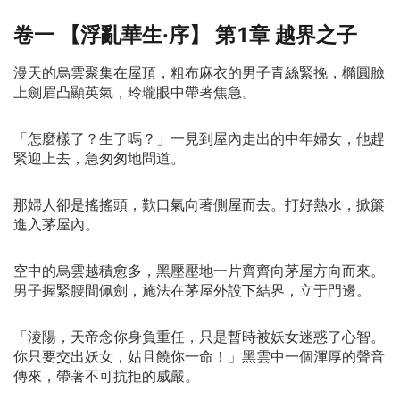
梵詩錦：縱我負天下人，也不讓天下人負你！ 尹
卷一 【浮亂華生·序】 第1章 越界之子
紹林：世間安得雙全法，不負如來不負卿。 駱戎舒：
天下之事，誰能道個因果分明？冥冥之中早已註定，每個人
漫天的烏雲聚集在屋頂，粗布麻衣的男子青絲緊挽，橢圓臉
都有自己獨特的命運。 人間愛恨，非對非錯。是非恩
上劍眉凸顯英氣，玲瓏眼中帶著焦急。
怨，不過紅塵遺夢。 、、、、、、、、、、、墨聞
齋、、、、、、、、、、、-
「怎麼樣了？生了嗎？」一見到屋內走出的中年婦女，他趕
緊迎上去，急匆匆地問道。
那婦人卻是搖搖頭，歎口氣向著側屋而去。打好熱水，掀簾
進入茅屋內。
空中的烏雲越積愈多，黑壓壓地一片齊齊向茅屋方向而來。
男子握緊腰間佩劍，施法在茅屋外設下結界，立于門邊。
「淩陽，天帝念你身負重任，只是暫時被妖女迷惑了心智。
你只要交出妖女，姑且饒你一命！」黑雲中一個渾厚的聲音
傳來，帶著不可抗拒的威嚴。