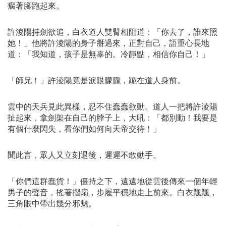
瘸著腳跑起來。
許淩陽持劍欲追，白衣道人雙臂相阻道：「你去了，誰來照
她！」他將許淩陽的身子掰過來，正對自己，語重心長地
道：「我知道，孩子是無辜的。冷靜點，相信你自己！」
「師兄！」許淩陽竟是淚眼朦朧，跪在道人身前。
雲中的天兵見此異樣，忍不住蠢蠢欲動。道人一把將許淩陽
扯起來，拿劍架在自己的脖子上，大吼：「都別動！我要是
有個什麼閃失，看你們如何向天帝交待！」
聞此言，眾人又立刻退後，遲遲不敢動手。
「你們這群蠢貨！」僵持之下，遠遠地從雲後傳來一個年輕
男子的聲音，搖著摺扇，步履平穩地走上前來。白衣飄飄，
三角眼中帶出幾分邪魅。