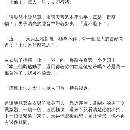
「上仙！」眾人一見，立即行禮。
「這點兒小破兒事，還讓天帝派本座出手，真是一群廢
物！」男子清亮的聲音中帶著鄙夷，「還不退下！」
「這……」天兵互相對視，極為不解，有一個膽大的冒頭問
道：「上仙是什麼意思？」
白衣男子摺扇一收，「啪」的一聲敲在身旁一小兵頭上：
「本上仙既然動手，還用得著你們在這傻站著嗎？若是萬一
傷著誰了，我可不負責。」
「謹遵上仙之命！」眾人叩首，持兵後退。
遠遠地見著白衣男子飛身而去，靠近茅屋，及閘外的男子交
戰激烈。一扇一劍，速度極快，還來不及看清楚他們出招，
下一招便緊逼而來了。天兵們退後觀望，見此情景，也不再
有過多疑問。