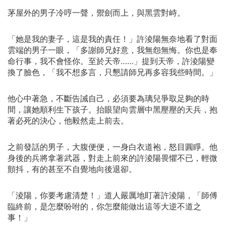
茅屋外的男子冷哼一聲，禦劍而上，與黑雲對峙。
「她是我的妻子，這是我的責任！」許淩陽無奈地看了對面
雲端的男子一眼，「多謝師兄好意，我無怨無悔。你也是奉
命行事，我不會怪你。至於天帝……」提到天帝，許淩陽變
換了臉色，「我不想多言，只懇請師兄再多容我些時間。」
他心中著急，不斷告誡自己，必須要為璃兒爭取足夠的時
間，讓她順利生下孩子。抬眼望向雲層中黑壓壓的天兵，抱
著必死的決心，他毅然走上前去。
之前發話的男子，大腹便便，一身白衣道袍，怒目圓睜。他
身後的兵將拿著武器，對走上前來的許淩陽畏懼不已，輕微
顫抖，有的甚至不自覺地向後退卻。
「淩陽，你要考慮清楚！」道人嚴厲地盯著許淩陽，「師傅
臨終前，是怎麼吩咐的，你怎麼能做出這等大逆不道之
事！」