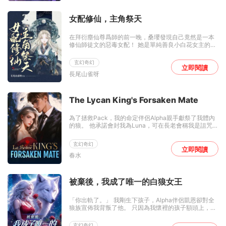
走，試圖掩藏昨晚的瘋狂。 直到她發現自己懷了身孕。
父親卻為了一點利益，將她送給了那個傳聞中殺人不眨
眼的殘暴伯爵。 莊園大門被關上的瞬間，一雙金色獸瞳
女配修仙，主角祭天
落在她身上。 「孩子是誰的？」男人語氣陰沉。 可熟悉
的氣息讓她猛然睜大了雙眼。
在拜衍塵仙尊爲師的前一晚，桑瓔發現自己竟然是一本
修仙師徒文的惡毒女配！ 她是單純善良小白花女主的對
照組，逼迫男主收了自己爲徒不說，還妄圖搶走屬於女
主的東西。最後她死在了女主愛慕者的手下，純淨的冰
玄幻奇幻
靈根也成了修補女主靈根的藥引。就連自己父母留下的
立即閱讀
長尾山雀呀
財寶法器，都被當做是補償，入了女主的口袋。 剛剛知
曉一切的桑瓔深吸一口氣：很好，這羣戀愛腦吸引了我
的注意。 多年之後，此界出了一位自逐出師門的女劍
修，那女劍修的師父竟是有劍道第一人之稱的衍塵仙
The Lycan King's Forsaken Mate
尊。衆人聞言，紛紛嘲諷女劍修不知好歹，轉頭卻發
現，那女劍修一劍驚天下，竟成了千百年來的飛升第一
為了拯救Pack，我的命定伴侶Alpha親手獻祭了我體內
人！
的狼。 他承諾會封我為Luna，可在長老會稱我是詛咒
時，他卻只說了一句。 「按規矩辦。」 我被當做戰利品
獻給北境最殘暴的Lycan King。 月圓之夜，他化為野
玄幻奇幻
獸，力量失控。 人人避之不及，唯獨我逆流而上，一步
立即閱讀
春水
步靠近他。 所有人都在等著看我怎麼死。 然而我觸碰到
他的那一刻，銀色的光芒爆發了。 失控開始平息，久遠
的血脈被喚醒。
被棄後，我成了唯一的白狼女王
「你出軌了。」 我剛生下孩子，Alpha伴侶凱恩卻對全
狼族宣佈我背叛了他。 只因為我懷裡的孩子額頭上，有
一道陌生的銀白紋路。 有人遲疑低聲說：「那紋路……
有點像傳說裡的白狼印記？」 大廳短暫安靜。 艾琳卻嗤
玄幻奇幻