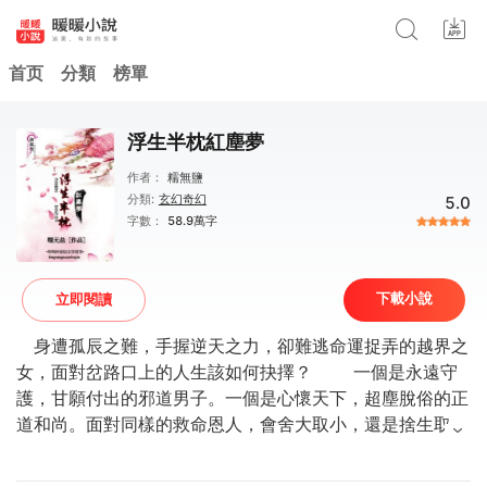
首页
分類
榜單
浮生半枕紅塵夢
作者：
糯無鹽
分類:
玄幻奇幻
5.0
字數：
58.9萬字
下載小說
立即閱讀
身遭孤辰之難，手握逆天之力，卻難逃命運捉弄的越界之
女，面對岔路口上的人生該如何抉擇？ 一個是永遠守
護，甘願付出的邪道男子。一個是心懷天下，超塵脫俗的正
道和尚。面對同樣的救命恩人，會舍大取小，還是捨生取
義？ 一棵藥草引發的邂逅，一場生世錯置的愛情。
許沫晨：如果可以，我寧願選擇從來沒有救過你！