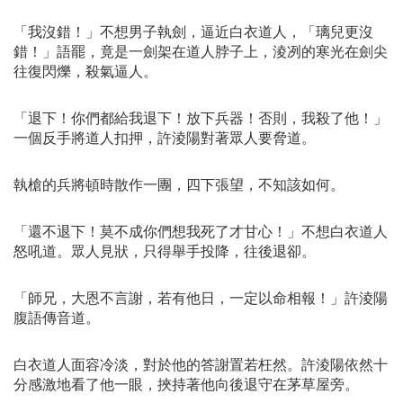
「我沒錯！」不想男子執劍，逼近白衣道人，「璃兒更沒
錯！」語罷，竟是一劍架在道人脖子上，淩冽的寒光在劍尖
往復閃爍，殺氣逼人。
「退下！你們都給我退下！放下兵器！否則，我殺了他！」
一個反手將道人扣押，許淩陽對著眾人要脅道。
執槍的兵將頓時散作一團，四下張望，不知該如何。
「還不退下！莫不成你們想我死了才甘心！」不想白衣道人
怒吼道。眾人見狀，只得舉手投降，往後退卻。
「師兄，大恩不言謝，若有他日，一定以命相報！」許淩陽
腹語傳音道。
白衣道人面容冷淡，對於他的答謝置若枉然。許淩陽依然十
分感激地看了他一眼，挾持著他向後退守在茅草屋旁。