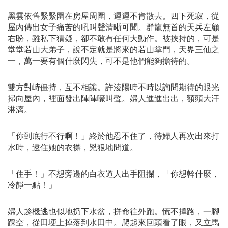
黑雲依舊緊緊圍在房屋周圍，遲遲不肯散去。四下死寂，從
屋內傳出女子痛苦的吼叫聲清晰可聞。群龍無首的天兵左顧
右盼，雖私下猜疑，卻不敢有任何大動作。被挾持的，可是
堂堂若山大弟子，說不定就是將來的若山掌門，天界三仙之
一，萬一要有個什麼閃失，可不是他們能夠擔待的。
雙方對峙僵持，互不相讓。許淩陽時不時以詢問期待的眼光
掃向屋內，裡面發出陣陣嚎叫聲。婦人進進出出，額頭大汗
淋漓。
「你到底行不行啊！」終於他忍不住了，待婦人再次出來打
水時，逮住她的衣襟，兇狠地問道。
「住手！」不想旁邊的白衣道人出手阻攔，「你想幹什麼，
冷靜一點！」
婦人趁機逃也似地扔下水盆，拼命往外跑。慌不擇路，一腳
踩空，從田埂上掉落到水田中。爬起來回頭看了眼，又立馬