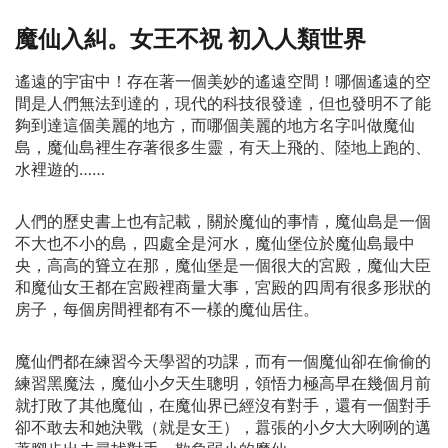
珊的姐姐，兩人形意不離，耽誤了尋找七色魔仙的大事，受
魔仙入糾。女王不祝 初入人類世界
到了女王的譴責。莉莉教會了冰珊魔法，讓冰珊成為冰魔
仙，利用魔法幫人及協忙尋找七色魔仙。黑魔仙小明培育了
遙遠的宇宙中！存在著一個美妙的遙遠空間！哪個遙遠的空
黑魔仙嚴小明。正邪兩種勢力從此展開了一場接一場的交
間是人們無法到達的，現代的科技很發達，但也發明不了能
戰，魔仙公主也來到人間，幫助莉莉打敗黑魔仙，小夕最後
夠到達這個美麗的地方，而哪個美麗的地方名字叫做魔仙
放棄了當黑魔仙，七色魔仙是否能夠打敗黑魔仙小明呢？敬
島，魔仙島裡生存著很多生靈，有天上飛的、陸地上跑的、
請期待。
水裡遊的……
人們的歷史書上也有記載，關於魔仙的事情，魔仙島是一個
不大也不小的島，四處全是河水，魔仙堡位於魔仙島最中
央，高高的聳立在那，魔仙堡是一個很大的宮殿，魔仙大臣
和魔仙女王都在宮殿裡商量大事，宮殿的四周有很多形狀的
房子，每個房間裡都有不一樣的魔仙居住。
魔仙們都在練習今天學習的功課，而有一個魔仙卻在偷偷的
練習黑魔法，魔仙小夕天生聰明，領悟力極高早在幾個月前
就打敗了其他魔仙，在魔仙界已經沒有對手，還有一個對手
卻不敢去和她決戰（就是女王），囂張的小夕大大咧咧的邁