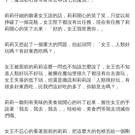
莉莉仔細的聽著女王說的話，莉莉開心的笑了笑，只從以前
摔破了一個花瓶，女王陛下都沒有出任務，現在有任務了莉
莉開心的笑了出來：「好的，女王我答應你」。
莉莉又想起了一個重大的問題，抬起頭問：「女王，人類好
玩嗎？有好東西吃嗎？」
女王被面前的莉莉這麼一問也不知該怎麼說了，女王也不知
道人類好玩不好玩，被捆在魔仙堡很久了都沒有出去遊玩，
女王失落的低下頭，但還是撒謊和莉莉說「人類很好玩，有
很多好東西吃，比我們這好吃的多了，你願意去嗎？」
莉莉一聽到有美味的美食就開心的叫了起來，握住女王的手
說著「我去，我去，我去，」哇哈哈，美食們等我去消滅你
們哦。
女王不忍心的看著面前的莉莉，把這麼大的包袱丟給一個剛