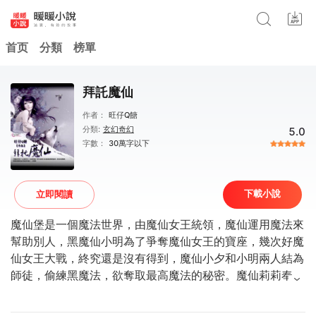
首页
分類
榜單
拜託魔仙
作者：
旺仔Q餹
分類:
玄幻奇幻
5.0
字數：
30萬字以下
下載小說
立即閱讀
魔仙堡是一個魔法世界，由魔仙女王統領，魔仙運用魔法來
幫助別人，黑魔仙小明為了爭奪魔仙女王的寶座，幾次好魔
仙女王大戰，終究還是沒有得到，魔仙小夕和小明兩人結為
師徒，偷練黑魔法，欲奪取最高魔法的秘密。魔仙莉莉奉命
去人類世界尋找‘七色魔仙’莉莉從空中降落在冰珊的後花
園，被冰珊的爸爸給撿了起來，帶進了家裡，莉莉變成了冰