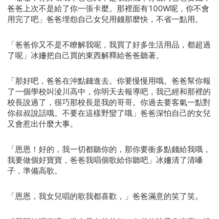
爸爸上次不是給了你一張卡麼。那裡面有100W呢，你不會
用完了吧」爸爸埋怨自己女兒用錢那麼快，不省一點用。
「爸爸你又不是不瞭解我呢，我買了好多生活用品，都超過
了呢」冰姍把自己買的東西解釋給爸爸聽著。
「那好吧，爸爸在沖點錢進去。你要慢慢用哦。爸爸幫你報
了一個學校叫淩川高中，你明天去報導吧，我已經和那裡的
校長說過了，很巧那校長是我的哥哥。你過去要客氣一點對
你叔叔說話哦。不要在這樣野蠻了哦」爸爸深怕自己的女兒
又會惹出什麼大事。
「恩恩！好的，我一切都聽你的，那你要衝多點錢給我哦，
我要做個好寶寶，爸爸我唱個歌給你聽吧」冰姍清了清嗓
子，準備高歌。
「恩恩，我女兒唱的歌我都喜歡，」爸爸滿意的笑了笑。