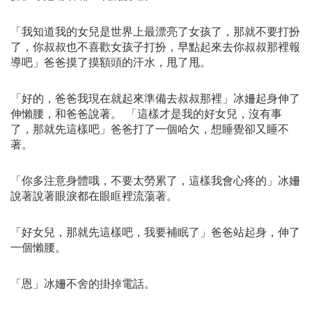
「我知道我的女兒是世界上最漂亮了女孩了，那就不要打扮
了，你叔叔也不喜歡女孩子打扮，早點起來去你叔叔那裡報
導吧」爸爸摸了摸額頭的汗水，甩了甩。
「好的，爸爸我現在就起來準備去叔叔那裡」冰姍起身伸了
伸懶腰，和爸爸說著。 「這樣才是我的好女兒，沒有事
了，那就先這樣吧」爸爸打了一個哈欠，想睡覺卻又睡不
著。
「你多注意身體哦，不要太勞累了，這樣我會心疼的」冰姍
說著說著眼淚都在眼眶裡流蕩著。
「好女兒，那就先這樣吧，我要補眠了」爸爸站起身，伸了
一個懶腰。
「恩」冰姍不舍的掛掉電話。