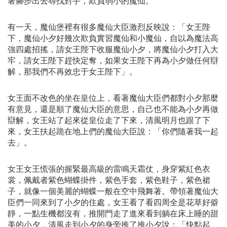
著腳步出去尋找對手，欺負弱小的魔仙。
有一天，魔仙堡裡有很多魔仙大臣激烈反映說：「女王陛
下，魔仙小夕好幾次欺負實習魔仙和小魔仙，自以為魔法高
強四處招搖，請女王陛下收服魔仙小夕，將魔仙小夕打入大
牢，請女王陛下趕快定奪，如果女王陛下再為小夕做任何辯
解，那我們不再效忠于女王陛下」。
女王面不改色的坐在皇位上，看著魔仙大臣們都對小夕那麼
有意見，還是順了魔仙大臣的意思，自己也不能為小夕再做
辯解，女王站了起來從皇位走了下來，清風明月也跟了下
來，女王扶起跪在地上們的魔仙大臣說：「你們隨著我一起
去」。
女王女王慌張的握緊最高級的雷鳴天霜仗，身穿紫紅色衣
裳，佩戴者紫色蝴蝶掛件，紫色手套，紫色鞋子，紫色裙
子，就像一個美麗的蝴蝶一般在空中飛舞著。帶領著魔仙大
臣們一同來到了小夕的住處，女王看了看四周全是花草好僻
靜，一點生機都沒有，推開門走了進來看到躺在床上睡的甜
美的小夕，清風走到小夕的身旁推了推小夕說：「快點起