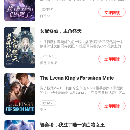
妹，竟然將她誘騙到了獸人禁區！ 一個從來沒有人能活
著走出來的地方。 她被獸人追殺，只能絕望逃命，卻不
玄幻奇幻
料闖入了更加危險的境地。 失控獸化的男人不斷逼近，
立即閱讀
日月空
滾燙的身軀覆在她身上，她被迫承受。 事後，她倉皇逃
走，試圖掩藏昨晚的瘋狂。 直到她發現自己懷了身孕。
父親卻為了一點利益，將她送給了那個傳聞中殺人不眨
眼的殘暴伯爵。 莊園大門被關上的瞬間，一雙金色獸瞳
女配修仙，主角祭天
落在她身上。 「孩子是誰的？」男人語氣陰沉。 可熟悉
的氣息讓她猛然睜大了雙眼。
在拜衍塵仙尊爲師的前一晚，桑瓔發現自己竟然是一本
修仙師徒文的惡毒女配！ 她是單純善良小白花女主的對
照組，逼迫男主收了自己爲徒不說，還妄圖搶走屬於女
主的東西。最後她死在了女主愛慕者的手下，純淨的冰
玄幻奇幻
靈根也成了修補女主靈根的藥引。就連自己父母留下的
立即閱讀
長尾山雀呀
財寶法器，都被當做是補償，入了女主的口袋。 剛剛知
曉一切的桑瓔深吸一口氣：很好，這羣戀愛腦吸引了我
的注意。 多年之後，此界出了一位自逐出師門的女劍
修，那女劍修的師父竟是有劍道第一人之稱的衍塵仙
The Lycan King's Forsaken Mate
尊。衆人聞言，紛紛嘲諷女劍修不知好歹，轉頭卻發
現，那女劍修一劍驚天下，竟成了千百年來的飛升第一
為了拯救Pack，我的命定伴侶Alpha親手獻祭了我體內
人！
的狼。 他承諾會封我為Luna，可在長老會稱我是詛咒
時，他卻只說了一句。 「按規矩辦。」 我被當做戰利品
獻給北境最殘暴的Lycan King。 月圓之夜，他化為野
玄幻奇幻
獸，力量失控。 人人避之不及，唯獨我逆流而上，一步
立即閱讀
春水
步靠近他。 所有人都在等著看我怎麼死。 然而我觸碰到
他的那一刻，銀色的光芒爆發了。 失控開始平息，久遠
的血脈被喚醒。
被棄後，我成了唯一的白狼女王