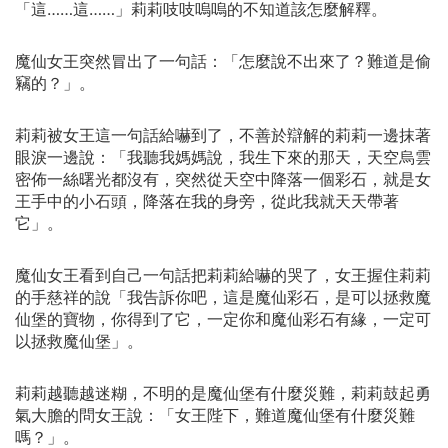
「這……這……」莉莉吱吱嗚嗚的不知道該怎麼解釋。
魔仙女王突然冒出了一句話：「怎麼說不出來了？難道是偷
竊的？」。
莉莉被女王這一句話給嚇到了，不善於辯解的莉莉一邊抹著
眼淚一邊說：「我聽我媽媽說，我生下來的那天，天空烏雲
密佈一絲曙光都沒有，突然從天空中降落一個彩石，就是女
王手中的小石頭，降落在我的身旁，從此我就天天帶著
它」。
魔仙女王看到自己一句話把莉莉給嚇的哭了，女王握住莉莉
的手慈祥的說「我告訴你吧，這是魔仙彩石，是可以拯救魔
仙堡的寶物，你得到了它，一定你和魔仙彩石有緣，一定可
以拯救魔仙堡」。
莉莉越聽越迷糊，不明的是魔仙堡有什麼災難，莉莉鼓起勇
氣大膽的問女王說：「女王陛下，難道魔仙堡有什麼災難
嗎？」。