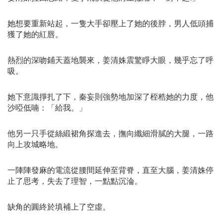
她想要重新站起，一隻大手卻壓上了她的後脖，男人低頭捕
獲了她的紅唇。
熱烈的深吻鋪天蓋地襲來，姜清姝震驚睜大眼，幾乎忘了呼
吸。
她下意識掙扎了下，秦妄則強勢地加深了桎梏她的力度，他
沙啞低喃：「給我。」
他另一只手從絲緞裙角探進去，撫向纖細滑膩的大腿，一路
向上攻城略地。
一陣陣發麻的電流從腰間延伸至背脊，直至大腦，姜清姝停
止了思考，失去了理智，一點點沉淪。
缺角的圓終於填補上了空虛。