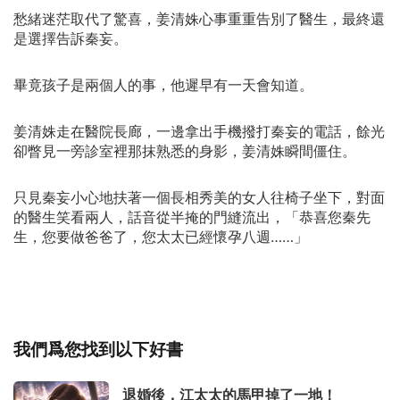
愁緒迷茫取代了驚喜，姜清姝心事重重告別了醫生，最終還
是選擇告訴秦妄。
畢竟孩子是兩個人的事，他遲早有一天會知道。
姜清姝走在醫院長廊，一邊拿出手機撥打秦妄的電話，餘光
卻瞥見一旁診室裡那抹熟悉的身影，姜清姝瞬間僵住。
只見秦妄小心地扶著一個長相秀美的女人往椅子坐下，對面
的醫生笑看兩人，話音從半掩的門縫流出，「恭喜您秦先
生，您要做爸爸了，您太太已經懷孕八週……」
我們爲您找到以下好書
退婚後，江太太的馬甲掉了一地！