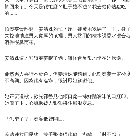
於回來了。今天是很忙麼？肚子餓不餓？我去給你熱點吃
的……」
怕秦妄會離開，姜清姝匆忙下床，卻被地毯絆了一下，身子
失控地撲進男人寬厚的懷裡，男人常用的檀木調香水混合著
酒香撲鼻而來。
姜清姝這才知道秦妄喝了酒，難怪會反常地坐在她床邊。
雖然男人喜行不於色，但姜清姝能猜到，此刻秦妄一定極度
不高興。因為他有潔癖，很討厭她觸碰他。
她正要道歉，餘光卻瞥見他領口處一抹鮮豔曖昧的口紅印。
她僵了下，心臟像被人狠狠攥住那般窒息。
「怎麼了？」秦妄低聲開口。
姜清姝拉回思緒，雙手飛快從他肩上撤離，「對不起.」