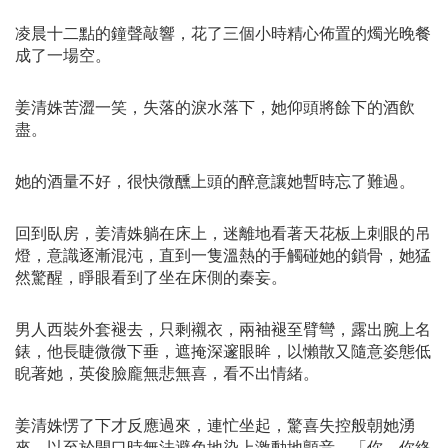
凌晨十二點的鐘聲敲響，花了三個小時精心佈置的燭光晚餐
成了一場空。
姜清姝苦澀一笑，失落的淚水落下，她仰頭將餘下的酒飲
盡。
她的酒量不好，很快微醺上頭的醉意讓她暫時忘了難過。
回到臥房，姜清姝躺在床上，迷離地看著天花板上刺眼的吊
燈，意識逐漸混沌，直到一隻溫熱的手觸碰她的鎖骨，她猛
然驚醒，睜眼看到了坐在床側的秦妄。
男人西裝外套褪去，只剩襯衣，兩袖褪至臂彎，露出腕上名
錶，他長睫微微下垂，遮掩深邃眼眸，以懶散又隨意姿態低
睨著她，英俊臉龐無悲無喜，看不出情緒。
姜清姝愣了下才反應過來，連忙坐起，驚喜失控般朝她湧
來，以至於開口時無法避免地染上激動地顫音，「你、你終