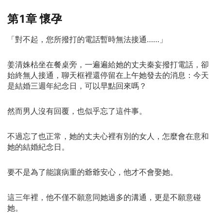
邊還跟著一個精緻如洋娃娃的小女孩。 秦妄死死盯著大屏
第1章 懷孕
幕裡的她，指節捏得發白。 助理戰戰兢兢：「秦總，查到
了，那個孩子……三歲。」 男人眼底瞬間猩紅。 後來——
「對不起，您所撥打的電話暫時無法接通……」
秦妄發瘋般追到片場，卻見姜清姝被當紅影帝溫柔攬住腰
肢：「今晚慶功宴，我訂了你最愛的餐廳。」 小糰子眨巴
姜清姝枯坐在餐桌旁，一遍遍給她的丈夫秦妄撥打電話，卻
著大眼睛看著秦妄，奶聲奶氣補刀：「叔叔，你是誰呀？我
始終無人接通，聊天框裡還停留在上午她發去的消息：今天
媽媽有好多追求者哦~」 秦妄徹底瘋了！ 他堵她在化妝
是結婚三週年紀念日，可以早點回來嗎？
間，嗓音沙啞：「寶貝，我們復婚。」 她紅唇微勾，笑意
不達眼底：「秦總，戲拍完了，該出戏了。」 ……可這一
然而男人沒有回覆，也似乎忘了這件事。
次，他不想再放手了。
不過忘了也正常，她的丈夫心裡有別的女人，怎麼會在意和
她的結婚紀念日。
要不是為了能讓病重的爺爺安心，他才不會娶她。
這三年裡，他不僅不願意同她過多的溝通，更是不願意碰
她。