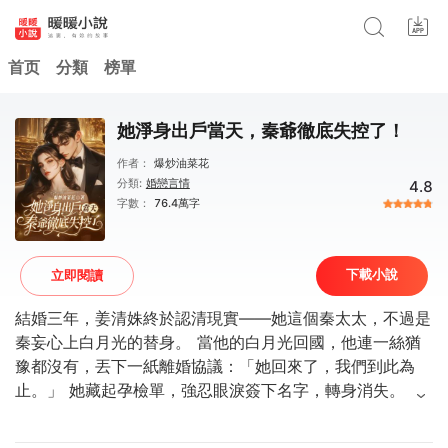
首页
分類
榜單
她淨身出戶當天，秦爺徹底失控了！
作者：
爆炒油菜花
分類:
婚戀言情
4.8
字數：
76.4萬字
下載小說
立即閱讀
結婚三年，姜清姝終於認清現實——她這個秦太太，不過是
秦妄心上白月光的替身。 當他的白月光回國，他連一絲猶
豫都沒有，丟下一紙離婚協議：「她回來了，我們到此為
止。」 她藏起孕檢單，強忍眼淚簽下名字，轉身消失。 三
年後，國際電影節上—— 昔日溫順隱忍的秦太太，已是炙
手可熱的新銳導演。鎂光燈下，她一襲紅裙，明豔張揚，身