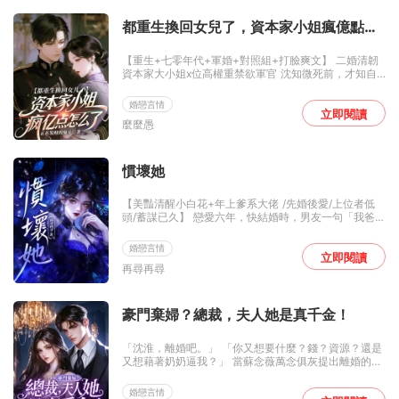
水起。 而那位冷面閻王周隊長，卻在深夜裏一遍遍翻她
留下的舊照片，瘋了一樣滿世界找她。 他堵住她的家門
都重生換回女兒了，資本家小姐瘋億點怎
口，紅着眼眶說：「媳婦兒，我錯了，這輩子只護你一
麼了
個。」 全軍區都傳周團長瘋了，爲了追前妻，連軍裝扣
【重生+七零年代+軍婚+對照組+打臉爽文】 二婚清韌
子都解到第三顆…… 可許晴從來不吃回頭草，更何況是
資本家大小姐x位高權重禁欲軍官 沈知微死前，才知自
沾了屎的碗。 科研大佬繼兄強勢護妹，小狼狗飛行員虎
己含辛茹苦撫養20年的女兒，竟是老公和寡嫂的私生
視眈眈， 這是我們的女神，想靠近，沒門！
女，她恨沈知微拆散了他們一家三口，惱怒拔了氧氣
婚戀言情
管。 重生回生產那天，沈知微親眼看到老公偷偷交換了
立即閱讀
麼麼愚
她和寡嫂的女兒。 她假裝不知道，瞞着全家，又換回了
自己的親生女兒。 這一世，她才不會錯養假千金！ 老公
爬牆？她幫他絕嗣！ 公婆吃她的用的她，卻偏心寡嫂，
不知感恩，那就全都吐出來！鋃鐺入獄！ * 霍霆軒，出
慣壞她
身矜貴，天之驕子，18歲起，接連3年立下一等功。 卻
被未婚妻當衆退婚。 從此上門提親的人，趨之若鶩。 可
【美豔清醒小白花+年上爹系大佬 /先婚後愛/上位者低
他卻始終冷漠疏離。 直到沈知微離婚回京那天，從來都
頭/蓄謀已久】 戀愛六年，快結婚時，男友一句「我爸不
矜冷自持的他，第一次紅了眼。 那天之後，京圈傳言，
會讓你這種背景進門」，虞妍就被分手了。 虞妍心底諷
沈知微二婚還帶拖油瓶，再也別想嫁人。 可當晚。 京圈
刺，她知道，賀凡的白月光回來了，她該讓位了。 失魂
宴會，他們便看見霍霆軒跪在她面前，顫抖着握緊她白
婚戀言情
落魄之際，賀氏真正的掌權人，陵城鑽石單身漢賀遲
立即閱讀
皙的手，啞聲道：「這一次，能給我名分了嗎？」 * 女
再尋再尋
延，向她遞來一份結婚協議。 「嫁給我，能得到你想要
兒十二歲就考入清華，成了沈知微的驕傲。 入學那天，
的一切，還能報復他。」 好消息：每月零花錢一千萬，
寡嫂再度找上門，帶着殘疾的孩子笑着說：「這個賤女
豐厚資源支持，老公常年出差，互不打擾，還能拿輩分
才是你的孩子，當初抱錯了，現在，你該把我女兒還回
碾壓前男友。 壞消息：老公常年出差是假的，互不打擾
豪門棄婦？總裁，夫人她是真千金！
來了！」 沈知微笑了，拿出一張港城加急的親子鑑定，
也是假的，領證當晚就把她壓在牀上親到缺氧，夜夜回
「看清楚了嗎？」 從此，寡嫂瘋了。
家，對夫妻生活異常熱衷。 後來，賀凡當衆下跪求她回
「沈淮，離婚吧。」 「你又想要什麼？錢？資源？還是
頭，賀遲延攬着她的腰，「賀凡，再說一句瘋話，你就
又想藉著奶奶逼我？」 當蘇念薇萬念俱灰提出離婚的時
滾出賀家。」 夜深人靜，賀遲延埋首在虞妍頸側：「虞
候，她深愛多年的丈夫卻只有這一句話。 蘇念薇沒再說
妍，忘了別人，愛我好不好？」 「虞妍，你心裏在想
話。 她不想告訴他，她剛經歷車禍，做完流產手術。 她
誰？」 「虞妍，你只能想我。」 「虞妍，我們要一個寶
婚戀言情