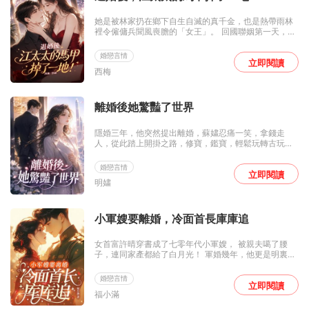
她是被林家扔在鄉下自生自滅的真千金，也是熱帶雨林
裡令僱傭兵聞風喪膽的「女王」。 回國聯姻第一天，繼
母送她去江家沖喜，想讓她當個任人拿捏的墊腳石。 江
肆冷笑：「真以為我會娶一個村姑？」 他使勁手段，只
婚戀言情
為逼退這個新婚妻子。 但江肆沒想到，他這個替嫁妻子
立即閱讀
西梅
居然解決不了。 林泠單手撂倒了他派來的一隊頂級殺
手，把人像丟垃圾一樣扔出院子，反手又用幾根銀針，
把剛從閣樓摔下來、醫生都束手無策的江老夫人救了回
來。 繼妹林嬌嬌頂著「中醫傳人」的名頭風光無限，卻
離婚後她驚豔了世界
不知林泠才是真正的古派親傳。 江肆終於慌了。 他把人
抵在牆角逼問：「你到底是誰？」 林泠挑眉，指尖夾著
隱婚三年，他突然提出離婚，蘇嫿忍痛一笑，拿錢走
一根泛著寒光的銀針，在他喉結處輕輕一劃，笑得肆
人，從此踏上開掛之路，修寶，鑑寶，輕鬆玩轉古玩
意：「你娶回家的村姑啊，驚喜嗎？」
界。離婚後的某霸總，看着電視裏豔驚四座的前妻，悔
不當初。他化身妻奴，滿世界追着她跑，「老婆，心給
婚戀言情
你，命給你，回來吧。」蘇嫿紅脣微啓：「抱歉，忙得
立即閱讀
明嫿
很，沒空！」後來，她終於遇到年少時的救命恩人，大
婚當日，噩耗傳來。她拋下新郎，抱着前夫支離破碎的
身體，痛不欲生。直到他手拿鑽戒，單膝跪在她面前，
「老婆，復婚吧！」
小軍嫂要離婚，冷面首長庫庫追
女首富許晴穿書成了七零年代小軍嫂， 被親夫噶了腰
子，連同家產都給了白月光！ 軍婚幾年，他更是明裏暗
裏護着白月光。 爲了保住腰子和銀子，許晴怒撕劇本，
提上小包去離婚。 她要踹了渣男和瘋批兒子，帶着閨女
婚戀言情
遠走高飛享大福！ 「你護你的小青梅，我走我的發財
立即閱讀
福小滿
路，兩清！」 周隊長冷笑：「離就離，別後悔！」 離婚
後，許晴帶着閨女做生意、開店鋪、上電視，日子風生