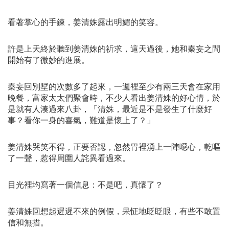
看著掌心的手鍊，姜清姝露出明媚的笑容。
許是上天終於聽到姜清姝的祈求，這天過後，她和秦妄之間
開始有了微妙的進展。
秦妄回別墅的次數多了起來，一週裡至少有兩三天會在家用
晚餐，富家太太們聚會時，不少人看出姜清姝的好心情，於
是就有人湊過來八卦，「清姝，最近是不是發生了什麼好
事？看你一身的喜氣，難道是懷上了？」
姜清姝哭笑不得，正要否認，忽然胃裡湧上一陣噁心，乾嘔
了一聲，惹得周圍人詫異看過來。
目光裡均寫著一個信息：不是吧，真懷了？
姜清姝回想起遲遲不來的例假，呆怔地眨眨眼，有些不敢置
信和無措。