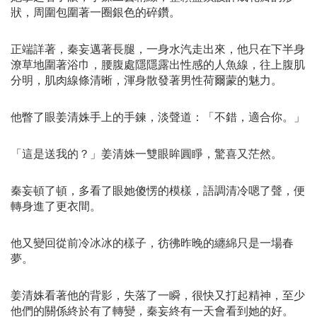
狀，周圍包圍著一圈銀色的碎鑽。
正端詳著，秦妄邁著長腿，一身水汽走出來，他只在下半身
潦草地圍著浴巾，腰腹處隱隱露出性感的人魚線，往上腹肌
分明，肌肉線條清晰，渾身散發著男性荷爾蒙的魅力。
他瞥了眼姜清姝手上的手鍊，淡聲道：「不錯，適合你。」
「這是送我的？」姜清姝一雙眼眸圓睜，驚喜又茫然。
秦妄頓了頓，多看了眼她傻愣的模樣，語調清冷嗯了聲，便
轉身進了更衣間。
他又變回從前冷冰冰的樣子，彷彿昨晚的纏綿只是一場春
夢。
姜清姝看著他的背影，失落了一瞬，很快又打起精神，至少
他們的關係終於有了轉變，秦妄終有一天會看到她的好。