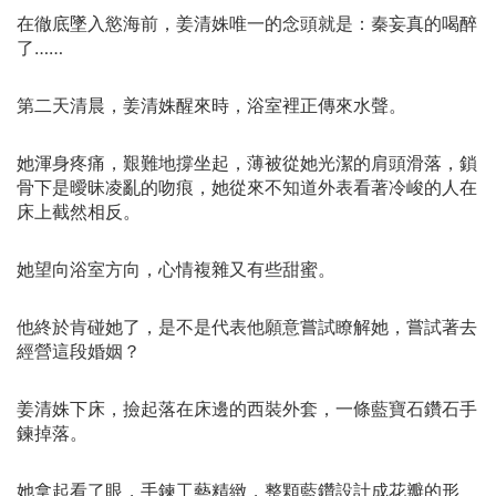
在徹底墜入慾海前，姜清姝唯一的念頭就是：秦妄真的喝醉
了……
第二天清晨，姜清姝醒來時，浴室裡正傳來水聲。
她渾身疼痛，艱難地撐坐起，薄被從她光潔的肩頭滑落，鎖
骨下是曖昧凌亂的吻痕，她從來不知道外表看著冷峻的人在
床上截然相反。
她望向浴室方向，心情複雜又有些甜蜜。
他終於肯碰她了，是不是代表他願意嘗試瞭解她，嘗試著去
經營這段婚姻？
姜清姝下床，撿起落在床邊的西裝外套，一條藍寶石鑽石手
鍊掉落。
她拿起看了眼，手鍊工藝精緻，整顆藍鑽設計成花瓣的形