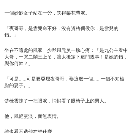
一個妙齡女子站在一旁，哭得梨花帶淚。
「夜哥哥，是雲兒命不好，沒有資格伺候你，是雲兒的
錯。」
坐在不遠處的風家二少爺風元昊一臉心疼：「是九公主看中
大哥，一哭二鬧三上吊，讓太後定下這門親事！是她的錯，
與你何幹？」
「可是……可是要委屈夜哥哥，娶這麼一個……一個不知檢
點的妻子。」
楚薇雲抹了一把眼淚，悄悄看了眼椅子上的男人。
他，風輕雲淡，面無表情。
誰也看不透他在想什麼。