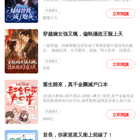
面掃地，聲名狼藉，前程盡毀。 寡嫂裝清高、裝斯文、
亡； 繼妹蘇語然嫁給大少凌硯舟，卻遭丈夫攜白月光遠
裝貞烈，那就讓人看清她卑劣粗俗浪蕩的真面目。 而她
走，獨守空閨，終致身敗名裂一屍兩命。 一朝姐妹重
自己，當然是要立個好人設啦！堅韌善良有文化，漂亮
穿越重生
生，蘇語然搶嫁給凌墨沉，妄圖復刻蘇清鳶前世風光，
立即閱讀
爽利有頭腦。 人人都覺得蘇嫿好得不得了，唯獨一人知
暖陽七七
殊不知正踏入同款掌控陷阱，反成替她受難的炮灰。 蘇
道她的真面目。 陸斐：這個女人報仇的手段有點意思，
清鳶與凌硯舟的契約婚姻，本是各取所需，卻在陷阱來
但差點火候，那就幫她一把吧。 幫她換工作，幫她離
臨時，被他護住：「我的妻子，輪不到別人置喙。」 這
婚，幫她找人脈，幫她……幫着幫着，他就把自己給幫進
場姐妹換嫁的重生局，能否衝破前世的宿命羅網，迎來
穿越嫡女強又颯，偏執攝政王寵上天
去啦。
逆轉悲劇的新生？
一朝穿越，特種軍醫沈雲初成了將軍府最不受待見的嫡
女。 姨娘設局，乞丐圍攻，逼她「與人私奔」好讓庶妹
頂替選秀名額。 她反手殺了乞丐，失控逃離。 夜色溫泉
中，她撞見寒毒發作的攝政王蕭辭淵，當朝最危險的男
穿越重生
人，此刻脆弱如瀕死困獸。 「我可以救你。」 「代價
立即閱讀
折枝
呢?」 「你的身體。」 後來，男人將她堵在牆角，眼底
是壓抑的偏執:「你睡了我，就想跑?」 沈雲初面無表情:
「那叫醫療行為。」 「那再醫療一次。」 「.....」 睡他
的時候她沒當回事！ 後來他讓她知道，什麼叫「睡過的
重生歸來，真千金團滅戶口本
男人，這輩子別想跑」。
[全員火葬場+絕不原諒+甜寵+爽文] 前世,真千金秦音認
親回家後拼命討好付出,渴求親情,臨死前全家人卻只保護
妹妹,她化爲灰燼也無親人收殮骨灰. 唯有冷血暴戾的殘
疾前夫歸來,慰她安息! 重生後,她主動斷血緣,卻不料全家
穿越重生
後悔,渣爹渣媽渣哥紛紛跪求她原諒. 可她,不稀罕了! 重來
立即閱讀
綿綿心
一世,她將全家送進火葬場,骨灰都給他們揚了. 大哥是金
融圈霸總,前世享用她爆肝寫的方案賺得盆滿鉢滿? 今生,
被親妹妹財勢吊打! 二哥是醫學教授,前世親手挖她眼角
膜. 今生,親妹妹冷眼看他殘疾一生! 三哥是頂流歌手,前世
首長，你家崽崽又衝上前線了！
享用她匿名編曲編舞,問鼎娛樂圈. 今生,親妹妹唱跳封神!