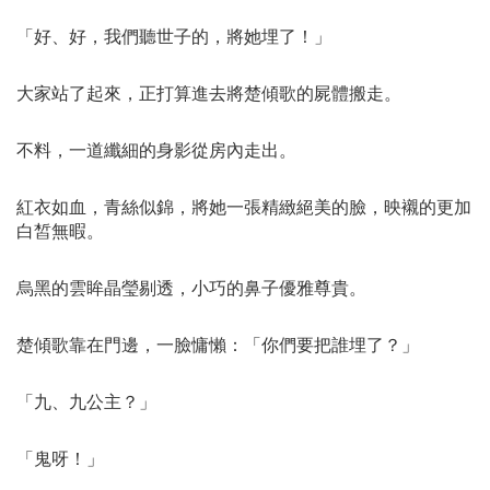
「好、好，我們聽世子的，將她埋了！」
大家站了起來，正打算進去將楚傾歌的屍體搬走。
不料，一道纖細的身影從房內走出。
紅衣如血，青絲似錦，將她一張精緻絕美的臉，映襯的更加
白皙無暇。
烏黑的雲眸晶瑩剔透，小巧的鼻子優雅尊貴。
楚傾歌靠在門邊，一臉慵懶：「你們要把誰埋了？」
「九、九公主？」
「鬼呀！」