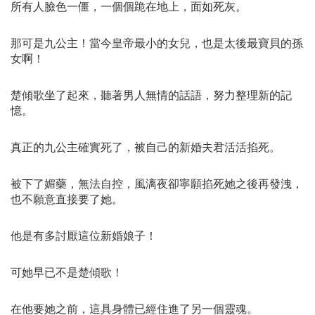
所有人臉色一僵，一個個跪在地上，面如死灰。
那可是九公主！當今皇帝最小的女兒，也是太後最寶貝的孫
女啊！
楚傾歌坐了起來，聽著男人無情的話語，努力整理新的記
憶。
真正的九公主確實死了，被自己的新婚夫君活活掐死。
被下了媚藥，無法自控，風漓夜卻寧願掐死她之後再發洩，
也不願意直接要了她。
他是有多討厭這位新婚娘子！
可她早已不是楚傾歌！
在他要她之前，這具身體已經住進了另一個靈魂。