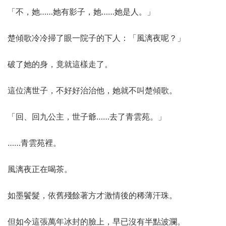
「不，她……她有影子，她……她是人。」
楚傾歌冷冷掃了眼一院子的下人：「風漓夜呢？」
破了她的身，竟就這樣走了。
這位漓世子，不好好治治他，她就不叫楚傾歌。
「回、回九公主，世子爺……去了青雲苑。」
……青雲苑裡。
風漓夜正在喝茶。
如墨鬢髮，依舊殘餘著方才激情後的稀薄汗珠。
但如今這張萬年冰封的臉上，早已沒有半點波瀾。