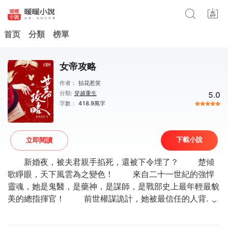
首页
分類
榜單
女帝攻略
作者：
拈花惹笑
分類:
穿越重生
5.0
字數：
418.9萬字
下載小說
立即閱讀
新婚夜，被夫君親手掐死，還被下令埋了？ 楚傾
歌睜眼，天下風雲為之變色！ 來自二十一世紀的強悍
靈魂，她是鬼醫，是藥神，是謀師，是戰部史上最年輕最貌
美的總指揮官！ 前世權謀詭計，她被最信任的人背
叛，今生穿越成廢物九公主，原只想安安靜靜過一生。
奈何朝堂風起雲湧，步步驚心，招招奪命！ 既然