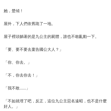
她，楚傾！
屋外，下人們依舊跪了一地。
屋子裡頭躺著的是九公主的屍體，誰也不敢亂動一下。
「要、要不要去稟告國公大人？」
「你、你去。」
「不，你去你去！」
「我不敢……」
「不如就埋了吧，反正，這位九公主惡名遠昭，也不是什麼
好人。」