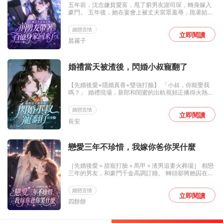
五年前，沈念嫌貧愛富，甩了窮男友謝司琛，轉身嫁入
一根泛著寒光的銀針，在他喉結處輕輕一劃，笑得肆
豪門。 五年後，她在宴會上被丈夫當眾羞辱，跪著給小
意：「你娶回家的村姑啊，驚喜嗎？」
三擦鞋。抬頭那一刻，她再次看到了謝司琛——他已是
身家百億的商業新貴，身邊站著首富千金。 「好久不
婚戀言情
見，念念。」他喊的親暱，聲音卻冷得像冰。 沈念不知
立即閱讀
晨霧子
道，這個男人為了這一天，等了整整五年。 他恨她，卻
一次次救她。 他問她：「沈念，你到底在隱瞞什麼？」
她不能說——因為真相，會讓整個江津市翻天。 姐姐慘
死，她替嫁豪門，成為全城的笑話。 丈夫視她如空氣，
婚禮當天被渣後，閃婚小叔寵翻了
婆婆拿她當工具，小三騎在她頭上。 她所有的隱忍，都
是為了復仇！ 而她的復仇，不需要牽扯任何人…… 包括
【先婚後愛+隱婚真香+雙強打臉】 「小叔，你能娶我
他。
嗎？」 婚禮現場，新郎和閨蜜的出軌視頻正播得火熱，
溫晴扭頭就把婚戒套在了輪椅上的陸寒州手上。 男人頂
著半張燒傷臉，冷冷看她：「不嫌我醜？」 「不嫌。」
婚戀言情
「不嫌我殘？」 「我照顧你。」 「行，領證。」 本以
立即閱讀
長安
為是一場互不打擾的隱婚交易，誰知這男人白天高冷禁
慾，晚上卻把她堵在廚房：「晴晴，今天你還沒盡夫妻
義務。」 什麼夫妻義務？！ 說好的各取所需呢！ 繼母
刁難、渣男回頭、閨蜜作妖，溫晴忙著手撕極品，卻發
戀愛三年不珍惜，我嫁你爸你哭什麼
現當年母親的死，竟和陸家脫不了干係。 而那個說要護
她周全的男人，身上還藏著更大的秘密…… 當復仇小可
［先婚後愛＋甜寵打臉＋馬甲＋渣男追妻火葬場］ 相戀
憐變身陸太太，渣男悔得腸子都青了：「她是我老
三年的男友，和豪門千金高調訂婚。 轉頭卻將她囚在身
婆！」 陸寒州冷笑：「叫嬸嬸。」
邊當情人，「你一個孤兒，離了薄家能活？」 虞念伊心
死離開，卻陰差陽錯嫁給薄家真正的掌權人。 那個傳聞
婚戀言情
中不近女色，手段狠厲的活閻王薄靳言。 卻被造謠她為
立即閱讀
四餅餅
了錢，攀附上了暴發戶老男人。 薄昀野嗤笑，「虞念
伊，他一個連臉都不敢露的老男人，能給你什麼！」 他
威脅道，「你信不信只要我動動手指，那個老男人就要