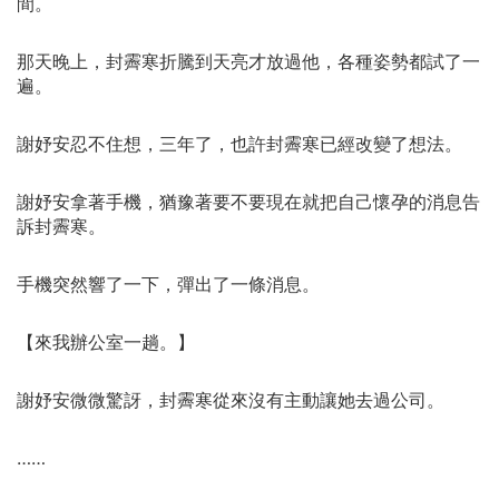
間。
那天晚上，封霽寒折騰到天亮才放過他，各種姿勢都試了一
遍。
謝妤安忍不住想，三年了，也許封霽寒已經改變了想法。
謝妤安拿著手機，猶豫著要不要現在就把自己懷孕的消息告
訴封霽寒。
手機突然響了一下，彈出了一條消息。
【來我辦公室一趟。】
謝妤安微微驚訝，封霽寒從來沒有主動讓她去過公司。
……