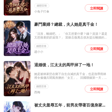
的面，她把紅酒潑在他臉上：「玩玩而已，從來沒愛
過。」 六年後重逢，他是收購她公司的商業新貴，她是
婚戀言情
被家暴、為女兒醫藥費掙扎求生的酒吧服務員。 他帶著
立即閱讀
小兔子打傘
恨意刁難她、羞辱她，想看她低頭認錯。 卻漸漸發現不
對勁…… 那個叫她「媽媽」的小女孩，為什麼眉眼那麼
熟悉？ 直到他查到那份出生證明付暖，生於他離開後的
第九個月。 原來，她當年不是不愛他。 原來，她替他生
豪門棄婦？總裁，夫人她是真千金！
了個女兒。 原來，這六年的恨，全都是誤會。
「沈淮，離婚吧。」 「你又想要什麼？錢？資源？還是
又想藉著奶奶逼我？」 當蘇念薇萬念俱灰提出離婚的時
候，她深愛多年的丈夫卻只有這一句話。 蘇念薇沒再說
話。 她不想告訴他，她剛經歷車禍，做完流產手術。 她
婚戀言情
在他眼裡，不過是個趁虛而入、用奶奶當跳板的心機
立即閱讀
趙小小
女。 他娶她，純粹圖省事。 他心裡裝的是白月光楚晚
吟。 蘇念薇提離婚，他覺得她在鬧，想要更多。 她搬出
沈家，他等著她自己回來。 他吃定了她。 畢竟這個女人
糾纏了他十一年，還懷過他的孩子，怎麼可能說不要就
退婚後，江太太的馬甲掉了一地！
不要？ 後來，她真的不要了。 沈淮以為她只是換個地方
住。等他發現她換了手機號、搬了家、連奶奶的面都不
她是被林家扔在鄉下自生自滅的真千金，也是熱帶雨林
再來見的時候，他才知道，自己真的失去她了。 他不知
裡令僱傭兵聞風喪膽的「女王」。 回國聯姻第一天，繼
道的是，她是蘇家最受寵的小公主。 那場差點要了她命
母送她去江家沖喜，想讓她當個任人拿捏的墊腳石。 江
的車禍，根本不是意外。 可是，等他查到這些的時候，
肆冷笑：「真以為我會娶一個村姑？」 他使勁手段，只
蘇念薇已經不再需要他了。
婚戀言情
為逼退這個新婚妻子。 但江肆沒想到，他這個替嫁妻子
立即閱讀
西梅
居然解決不了。 林泠單手撂倒了他派來的一隊頂級殺
手，把人像丟垃圾一樣扔出院子，反手又用幾根銀針，
把剛從閣樓摔下來、醫生都束手無策的江老夫人救了回
來。 繼妹林嬌嬌頂著「中醫傳人」的名頭風光無限，卻
被丈夫羞辱五年，前男友帶著百億身家回
不知林泠才是真正的古派親傳。 江肆終於慌了。 他把人
來了
抵在牆角逼問：「你到底是誰？」 林泠挑眉，指尖夾著