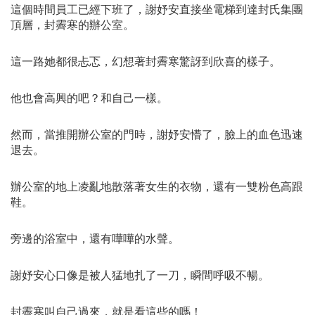
這個時間員工已經下班了，謝妤安直接坐電梯到達封氏集團
頂層，封霽寒的辦公室。
這一路她都很忐忑，幻想著封霽寒驚訝到欣喜的樣子。
他也會高興的吧？和自己一樣。
然而，當推開辦公室的門時，謝妤安懵了，臉上的血色迅速
退去。
辦公室的地上凌亂地散落著女生的衣物，還有一雙粉色高跟
鞋。
旁邊的浴室中，還有嘩嘩的水聲。
謝妤安心口像是被人猛地扎了一刀，瞬間呼吸不暢。
封霽寒叫自己過來，就是看這些的嗎！