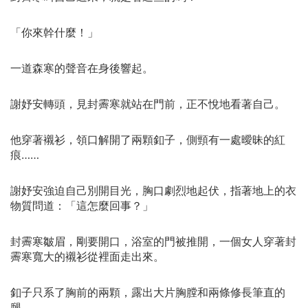
「你來幹什麼！」
一道森寒的聲音在身後響起。
謝妤安轉頭，見封霽寒就站在門前，正不悅地看著自己。
他穿著襯衫，領口解開了兩顆釦子，側頸有一處曖昧的紅
痕……
謝妤安強迫自己別開目光，胸口劇烈地起伏，指著地上的衣
物質問道：「這怎麼回事？」
封霽寒皺眉，剛要開口，浴室的門被推開，一個女人穿著封
霽寒寬大的襯衫從裡面走出來。
釦子只系了胸前的兩顆，露出大片胸膛和兩條修長筆直的
腿。