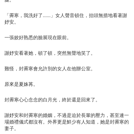
「霽寒，我洗好了……」女人聲音頓住，抬頭無措地看著謝
妤安。
一張姣好熟悉的臉展現在眼前。
謝妤安看著她，頓了頓，突然無聲地笑了。
難怪，封霽寒會允許別的女人在他辦公室。
原來是夏姝苒。
封霽寒心心念念的白月光，終於還是回來了。
謝妤安和封霽寒的婚姻，不過是迫於長輩的壓力，甚至連一
場婚禮儀式都沒有。外界更是鮮少有人知道，她是封霽寒的
妻子。