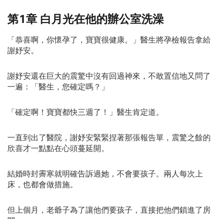
不要了，包括你。」
第1章 白月光在他的辦公室洗澡
「恭喜啊，你懷孕了，寶寶很健康。」醫生將孕檢報告拿給
謝妤安。
謝妤安還在巨大的震驚中沒有回過神來，不敢置信地又問了
一遍：「醫生，您確定嗎？」
「確定啊！寶寶都快三週了！」醫生肯定道。
一直到出了醫院，謝妤安緊緊捏著那張報告單，震驚之餘的
欣喜才一點點在心頭蔓延開。
結婚時封霽寒就明確告訴過她，不會要孩子。兩人每次上
床，也都會做措施。
但上個月，老爺子為了讓他們要孩子，直接把他們鎖進了房