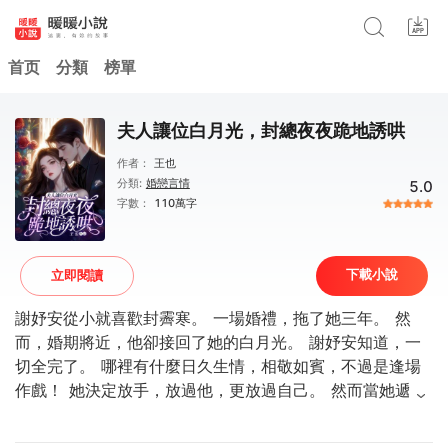
首页
分類
榜單
夫人讓位白月光，封總夜夜跪地誘哄
作者：
王也
分類:
婚戀言情
5.0
字數：
110萬字
下載小說
立即閱讀
謝妤安從小就喜歡封霽寒。 一場婚禮，拖了她三年。 然
而，婚期將近，他卻接回了她的白月光。 謝妤安知道，一
切全完了。 哪裡有什麼日久生情，相敬如賓，不過是逢場
作戲！ 她決定放手，放過他，更放過自己。 然而當她遞上
一紙離婚協議， 他卻瘋了！ 「謝妤安，乖乖做好你的封太
太，離婚想都不要想！」 謝妤安笑。 「封霽寒，我什麼都