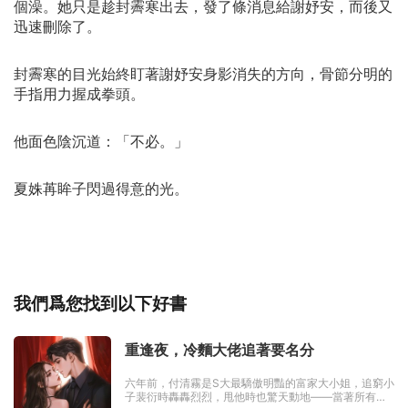
個澡。她只是趁封霽寒出去，發了條消息給謝妤安，而後又
迅速刪除了。
封霽寒的目光始終盯著謝妤安身影消失的方向，骨節分明的
手指用力握成拳頭。
他面色陰沉道：「不必。」
夏姝苒眸子閃過得意的光。
我們爲您找到以下好書
重逢夜，冷麵大佬追著要名分
六年前，付清霧是S大最驕傲明豔的富家大小姐，追窮小
子裴衍時轟轟烈烈，甩他時也驚天動地——當著所有人