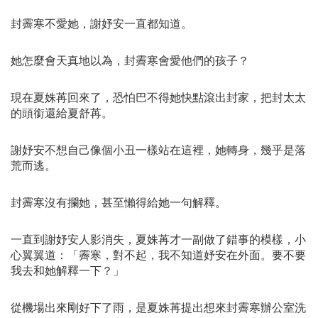
封霽寒不愛她，謝妤安一直都知道。
她怎麼會天真地以為，封霽寒會愛他們的孩子？
現在夏姝苒回來了，恐怕巴不得她快點滾出封家，把封太太
的頭銜還給夏舒苒。
謝妤安不想自己像個小丑一樣站在這裡，她轉身，幾乎是落
荒而逃。
封霽寒沒有攔她，甚至懶得給她一句解釋。
一直到謝妤安人影消失，夏姝苒才一副做了錯事的模樣，小
心翼翼道：「霽寒，對不起，我不知道妤安在外面。要不要
我去和她解釋一下？」
從機場出來剛好下了雨，是夏姝苒提出想來封霽寒辦公室洗