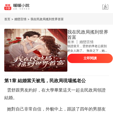
首页
>
婚戀言情
>
我在民政局搖到世界首富
我在民政局搖到世界
首富
有米
|
婚戀言情
領證當天，雲舒的準老公跟別
的女人跑了。 無奈之下，她在
民政局搖號盲盒閃婚了「窮」
立即閱讀
司機傅雲舟。 被渣前任的現任
妻子嘲諷：「窮光蛋嫁窮光
蛋，這輩子都是下等人。」 背
叛她的前任也虛偽地說：「不
能因為被我拋棄，你就自甘墮
第1章 結婚當天被甩，民政局現場搖老公
落，嫁給這種人，你遲早後
悔！」 雲舒冷笑：「在這麼大
  雲舒跟男友約好，在大學畢業這天一起去民政局領證
的胸肌上睡覺，我能長命百
歲！」 所有人都覺得雲舒昏了
結婚。
頭。 直到公司舉行全球慶典，
聚光燈下，那個被她心疼的軟
  她對自己非常自信，外貌中上，跟談了四年的男朋友
飯男「窮老公」走上臺單膝跪