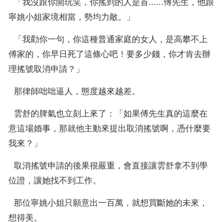
  「我沒跟你開玩笑，你搖到的人是首......傅先生，他跟
寧姚小姐家境相當，勢均力敵。」
  「我勸你一句，你這種普通家庭的女人，是高攀不上
傅家的，你早日死了這條心吧！要多少錢，你才肯去辦
理搖號取消申請？」
  那律師咄咄逼人，態度越來越差。
  雲舒的脾氣也立刻上來了：「如果傅先生真的這麼在
意這場婚事，那就他主動來提出取消搖號啊，憑什麼要
我來？」
  取消搖號申請的後果很嚴重，會直接讓雲舒拿不到學
位證，讓她找不到工作。
  那位寧姚小姐只願意出一百萬，就想買斷她的未來，
想得美。