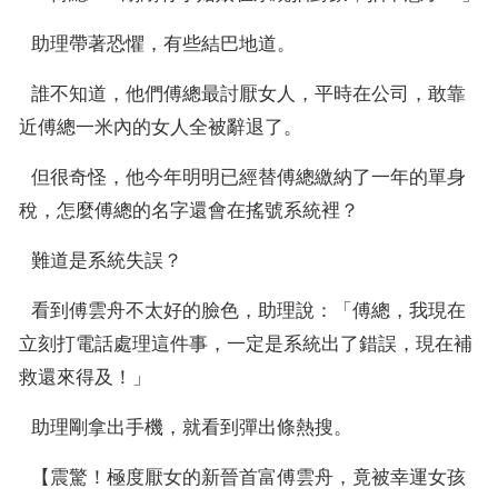
  助理帶著恐懼，有些結巴地道。
  誰不知道，他們傅總最討厭女人，平時在公司，敢靠
近傅總一米內的女人全被辭退了。
  但很奇怪，他今年明明已經替傅總繳納了一年的單身
稅，怎麼傅總的名字還會在搖號系統裡？
  難道是系統失誤？
  看到傅雲舟不太好的臉色，助理說：「傅總，我現在
立刻打電話處理這件事，一定是系統出了錯誤，現在補
救還來得及！」
  助理剛拿出手機，就看到彈出條熱搜。
  【震驚！極度厭女的新晉首富傅雲舟，竟被幸運女孩