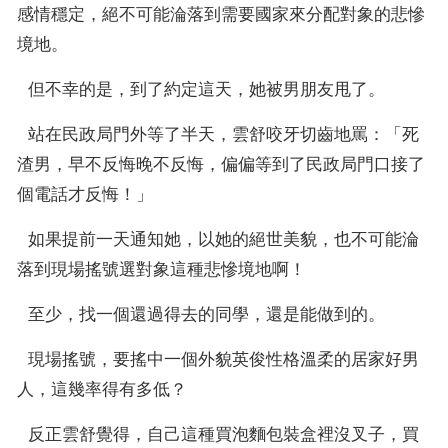
地舉著一枚獨一無二的鑽戒：
感情穩定，絕不可能淪落到需要國家來分配對象的悲慘
「老婆大人，遊戲結束，該到
我養你了。」 她才知道，原來
境地。
被全網羨慕的那個抽中全球首
富老公的超級幸運兒，竟是她
  但不幸的是，到了約定這天，她被男朋友甩了。
自己！
  站在民政局門外等了半天，雲舒咬牙切齒地罵：「死
渣男，早不反悔晚不反悔，偏偏等到了民政局門口接了
個電話才反悔！」
  如果提前一天通知她，以她的絕世美貌，也不可能淪
落到現場搖號選對象這種悲慘境地啊！
  至少，找一個還過得去的同學，還是能做到的。
  現場搖號，要搖中一個外貌英俊性格溫柔的居家好男
人，這幾率得有多低？
  反正雲舒覺得，自己這種買泡麵包裝盒裡沒叉子，買