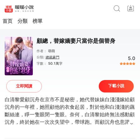
首页
分類
榜單
顧總，替嫁嬌妻只當你是個替身
作者：
萌萌
分類:
總裁豪門
5.0
字數：
50.1萬字
下載小說
立即閱讀
白清黎愛顧沉舟在京市不是秘密，她代替妹妹白淺淺嫁給顧
沉舟的一年裡，她照顧他的衣食起居，對於他和白淺淺的藕
斷絲連，睜一隻眼閉一隻眼。奈何，白清黎始終無法感動顧
沉舟，終於她在一次次失望中，帶球跑。而顧沉舟也意識
到，白清黎才是自己的救命恩人，並非白淺淺，他瘋狂尋找
白清黎。卻發現，白清黎愛他的這一年，只因他酷似她的初