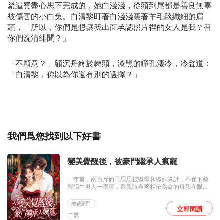
緊逼費盡心思下完成的，她白淺淺，從頭到尾都是善良無辜
被傷害的小白兔。白清黎盯著白淺淺裹著羊毛毯纖細的肩
頭，「所以，你們是想讓我出面承認照片裡的女人是我？替
你們洗清緋聞？」
「不願意？」顧沉舟終於轉頭，漆黑的瞳孔淒冷，冷聲道：
「白清黎，你以為你還有別的選擇？」
我們爲您找到以下好書
變美覺醒後，被豪門繼承人瘋寵
一年前，兩百斤的田思思被繼母和繼妹算計，不僅下藥
與陌生男人一夜情，還親眼看著相依為命的母親在眼前
被害死。 一年後，減肥成功的田思思化名陶思思歸來，
冒充繼妹搶走她處心積慮高攀的相親對象——港城首富
總裁豪門
顧景淮。 閃婚當天，騙婚的把戲被拆穿，顧家長輩憤怒
立即閱讀
二喬
不已，顧景淮卻意外地不肯離婚。 他說：「別自作多