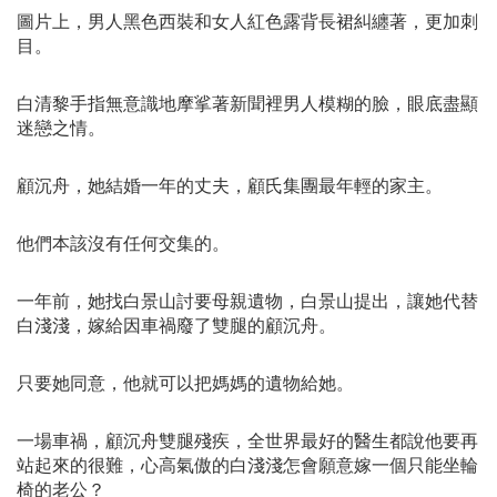
圖片上，男人黑色西裝和女人紅色露背長裙糾纏著，更加刺
目。
白清黎手指無意識地摩挲著新聞裡男人模糊的臉，眼底盡顯
迷戀之情。
顧沉舟，她結婚一年的丈夫，顧氏集團最年輕的家主。
他們本該沒有任何交集的。
一年前，她找白景山討要母親遺物，白景山提出，讓她代替
白淺淺，嫁給因車禍廢了雙腿的顧沉舟。
只要她同意，他就可以把媽媽的遺物給她。
一場車禍，顧沉舟雙腿殘疾，全世界最好的醫生都說他要再
站起來的很難，心高氣傲的白淺淺怎會願意嫁一個只能坐輪
椅的老公？