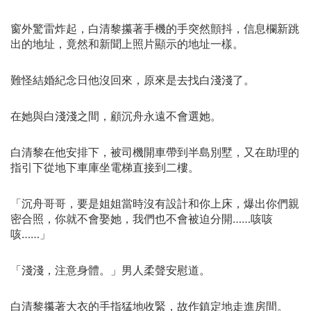
窗外驚雷炸起，白清黎攥著手機的手突然顫抖，信息欄新跳
出的地址，竟然和新聞上照片顯示的地址一樣。
難怪結婚紀念日他沒回來，原來是去找白淺淺了。
在她與白淺淺之間，顧沉舟永遠不會選她。
白清黎在他安排下，被司機開車帶到半島別墅，又在助理的
指引下從地下車庫坐電梯直接到二樓。
「沉舟哥哥，要是姐姐當時沒有設計和你上床，爆出你們親
密合照，你就不會娶她，我們也不會被迫分開……咳咳
咳……」
「淺淺，注意身體。」男人柔聲安慰道。
白清黎攥著大衣的手指猛地收緊，故作鎮定地走進房間。