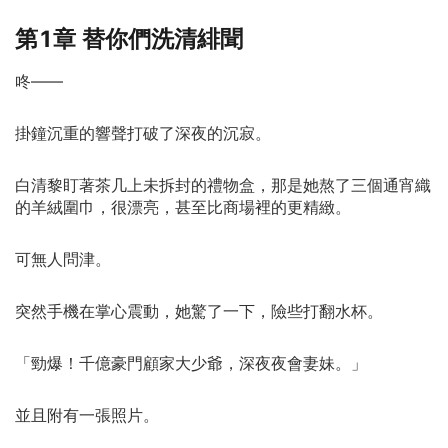
戀……得知真相的顧沉舟，發狠地將白清黎強行綁在自己身
第1章 替你們洗清緋聞
邊。「白清黎，你休想逃出我的手掌心！」
咚——
掛鐘沉重的響聲打破了深夜的沉寂。
白清黎盯著茶几上未拆封的禮物盒，那是她熬了三個通宵織
的羊絨圍巾，很漂亮，甚至比商場裡的更精緻。
可無人問津。
突然手機在掌心震動，她驚了一下，險些打翻水杯。
「勁爆！千億豪門顧家大少爺，深夜夜會妻妹。」
並且附有一張照片。