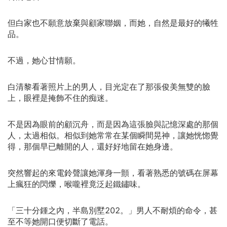
但白家也不願意放棄與顧家聯姻，而她，自然是最好的犧牲
品。
不過，她心甘情願。
白清黎看著照片上的男人，目光定在了那張俊美無雙的臉
上，眼裡是掩飾不住的痴迷。
不是因為眼前的顧沉舟，而是因為這張臉與記憶深處的那個
人，太過相似。相似到她常常在某個瞬間晃神，讓她恍惚覺
得，那個早已離開的人，還好好地留在她身邊。
突然響起的來電鈴聲讓她渾身一顫，看著熟悉的號碼在屏幕
上瘋狂的閃爍，喉嚨裡竟泛起鐵鏽味。
「三十分鍾之內，半島別墅202。」男人不耐煩的命令，甚
至不等她開口便切斷了電話。