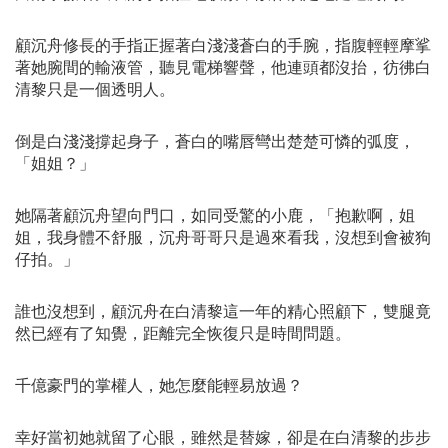
顧沉舟修長的手指正握著白淺淺蒼白的手腕，指腹輕輕摩挲
著她腕間的輸液管，聽見電梯響聲，他連頭都沒抬，彷彿白
清黎只是一個透明人。
倒是白淺淺撐起身子，蒼白的嘴唇彎出楚楚可憐的弧度，
「姐姐？」
她隔著顧沉舟望向門口，如同受驚的小鹿，「抱歉啊，姐
姐，我身體不舒服，沉舟哥哥只是過來看我，沒想到會被狗
仔拍。」
誰也沒想到，顧沉舟在白清黎這一年的精心照顧下，雙腿竟
然已經有了知覺，距離完全恢復只是時間問題。
千億豪門的掌權人，她怎麼能輕易放過？
幸好當初她就留了心眼，雖然是替嫁，卻是在白清黎的步步