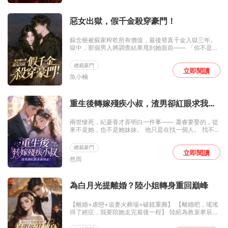
情，我有心上人。娶不到她，娶誰都一樣。」 繼而，他
約法三章。 「第一，隱婚。我不允許‘顧太太’三個字出現
在任何新聞頭條。」 「第二，分房。我不習慣身邊躺著
惡女出獄，假千金殺穿豪門！
陌生人。」 「第三，我有心上人，等她回來，你必須騰
位子。」 陶思思欣然接受。 畢竟，她也只是想利用「顧
蘇念梔被蘇家榨乾所有價值，最後替真千金入獄三年。
太太」這個身份，報復所有害過她和母親的人。 可復仇
獄中，那個男人將調查結果甩到她面前—— 「你不是保
成功後，正欲「退位讓賢」的陶思思卻被顧景淮死死按
姆的女兒，你和蘇家沒有任何血緣關係。而蘇家父母，
在床上。 「我的心上人，從始至終都是你。」
從一開始就知道。」 十六年的欺騙，三年的牢獄，原來
總裁豪門
全是笑話。 她不哭不鬧，只抬眼看他：「你想讓我做你
立即閱讀
魚小楠
的狗？」 男人挑眉：「你倒是聰明。」 「我可以做你的
刀。」她說，「但條件是——平等合作。」 他笑得危險
又玩味：「那就讓我看看，你能有多鋒利。」 出獄後，
她步步為營，刀刀致命。 綠茶真千金哭著求饒，蘇家父
重生後轉嫁殘疾小叔，渣男卻紅眼求我別
母跪地懺悔。 可那個本該是棋局之外的男人，卻一次次
走！
擋在她身前。 「我說過，你是我的人。」他替她擦掉指
兩世慘死，紀菱香才弄明白一件事—— 蕭睿要娶的，從
尖的血，「動你，就是動我。」 她抬頭看他，忽然覺得
來不是她，也不是她妹妹。 他只是在找一個人。 找不
—— 原來這世上最狠的人，才最懂得怎麼護一個人。
到，就換一個娶。 娶回去，榨乾價值，再弄死。 第一
世，她被搶走全部科研成果，死前他說：「能讓你以蕭
總裁豪門
太太的身份入殮，已是最大的榮幸。」 第二世，她把妹
立即閱讀
然而
妹推出去，以為能逃過一劫，結果妹妹也死了。 第三
世，重來一次。 紀菱香和妹妹對視一眼，笑了。 「他想
娶誰，跟我們有什麼關係？」妹妹說。 紀菱香拿起電
話，「這一次，我嫁他小叔。」 蕭雲寒，傳聞中狠厲瘋
為白月光提離婚？陸小姐轉身重回巔峰
批的殘疾男人。 她帶著前兩世的科研成果找上門：「我
幫你站起來，你幫我查一件事。」 男人靠在輪椅上，抬
【離婚+虐戀+追妻火葬場+破鏡重圓】 【離婚吧，瑤瑤
眼看她：「查什麼？」 「查蕭睿到底想娶誰。」她頓了
得了絕症，我要陪她走完最後一程】 陸綰為救裴聿辰擋
頓，「然後，送他下地獄。」 他笑了：「成交。」 本以
刀重傷，落下病根，三年婚姻，她捧上一顆真心，換來
為只是一場交易。 直到協議到期那天，那個從不低頭的
的卻是一紙離婚協議。 既然不愛了，又何必糾纏，陸綰