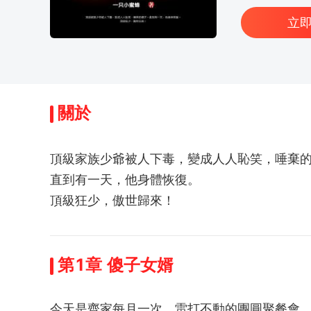
立
關於
頂級家族少爺被人下毒，變成人人恥笑，唾棄的
直到有一天，他身體恢復。

頂級狂少，傲世歸來！
第1章 傻子女婿
今天是齊家每月一次，雷打不動的團圓聚餐會