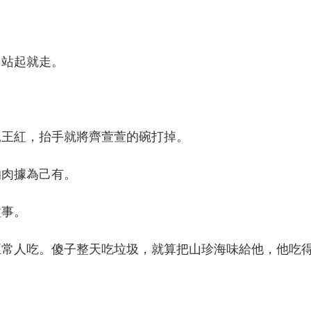
，站起就走。
親王紅，抬手就將齊萱萱的碗打掉。
的肉據為己有。
種事。
正常人吃。傻子整天吃垃圾，就算把山珍海味給他，他吃