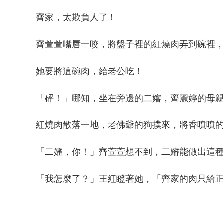
齊家，太欺負人了！
齊萱萱嘴唇一咬，將盤子裡的紅燒肉弄到碗裡
她要將這碗肉，給老公吃！
「砰！」哪知，坐在旁邊的二嬸，齊麗婷的母
紅燒肉散落一地，老佛爺的狗撲來，將香噴噴
「二嬸，你！」齊萱萱想不到，二嬸能做出這
「我怎麼了？」王紅瞪著她，「齊家的肉只給