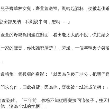
三兒子齊華林女兒，齊萱萱送福。剛端起酒杯，便被老佛
您全部笑納，我剛說半句，您就……」
齊萱萱的母親孫娟坐在對面，看出老太太的不悅，慌忙給
們一家的聲音，你比誰都清楚！」旁邊，一個年輕男子笑
。」
那邊犄角一個孤獨的身影：「就因為你傻子老公，把我們
上門求合作，四處碰壁！因為他，齊家被全城當成笑柄！
萱萱發難，「三年前，你爸不知從哪兒撿回這傻子，整天
為他，淪為全城的笑柄！」