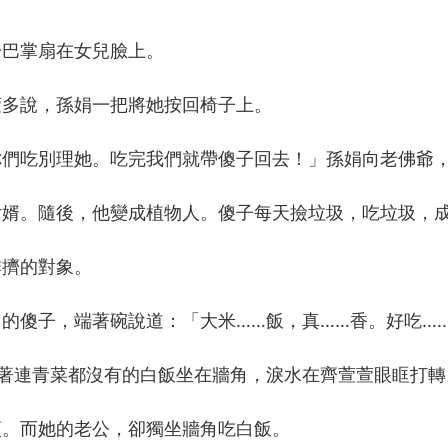
一巴掌扇在女兒臉上。
萱多說，孫娟一把將她按回椅子上。
你們吃別理她。吃完我們就帶傻子回去！」孫娟向老佛爺
女婿。隨後，他變成植物人。傻子每天撿垃圾，吃垃圾，
排擠的對象。
的傻子，端著碗說道：「大米……飯，真……香。好吃…
著連青菜都沒有的白飯坐在牆角，淚水在齊萱萱眼眶打轉
頭。而她的老公，卻獨坐牆角吃白飯。