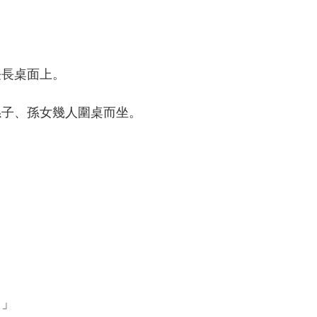
長長桌面上。
孫子、孫女幾人圍桌而坐。
！」