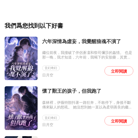
我們爲您找到以下好書
六年深情為虛妄，我覺醒狼魂不演了
繼位前夜，我撞破了伴侶蒼凜和祭司彌莎的姦情。 也是
那一晚，我才知道，六年前，我喝下的安胎藥，其實是
死胎藥。 藥，是蒼凜親手端給我的。 我的孩子，早就死
在了腹中。 我昏迷生產時，他們抱走屍體，又把兩人的
玄幻奇幻
私生子塞進我懷裡，還聯手殺死了我的父親。 我替仇人
立即閱讀
日月空
養了六年孩子。 甚至，他們還要搶走我的首領之位！ 繼
位慶典上，彌莎當眾抱住諾亞，哭著說她才是孩子的親
生母親。 蒼凜則站在所有族人面前，指認我不僅沒有狼
魂無法生育，還長期虐待孩子。 所有人都逼我退位。 可
懷了獸王的孩子，但我跑了
我只是看著伴侶蒼凜得意的表情，扯了扯嘴角。 「蒼
凜，你是不是覺得，已經沒有人能阻止你了？」
森林裡，伊薇特顫抖著一路狂奔，不敢停下，身後不斷
傳來駭人的怒吼。 她沒想到她一直以為柔弱善良的繼
妹，竟然將她誘騙到了獸人禁區！ 一個從來沒有人能活
著走出來的地方。 她被獸人追殺，只能絕望逃命，卻不
玄幻奇幻
料闖入了更加危險的境地。 失控獸化的男人不斷逼近，
立即閱讀
日月空
滾燙的身軀覆在她身上，她被迫承受。 事後，她倉皇逃
走，試圖掩藏昨晚的瘋狂。 直到她發現自己懷了身孕。
父親卻為了一點利益，將她送給了那個傳聞中殺人不眨