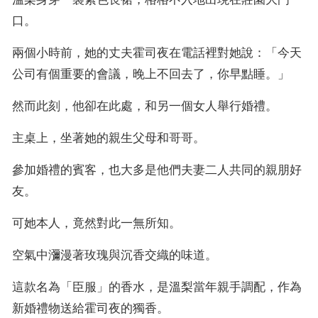
個將死之人計較？」 丈夫的理
直氣壯與全家人的冷眼，讓溫
口。
梨的心徹底涼透，她留下一紙
離婚協議，淨身出戶。 所有人
兩個小時前，她的丈夫霍司夜在電話裡對她說：「今天
都篤定，這只是一個家庭主婦
為了挽回丈夫欲擒故縱的戲
公司有個重要的會議，晚上不回去了，你早點睡。」
碼。 直到風投公司的創始人是
她、頂級調香師是她、小提琴
然而此刻，他卻在此處，和另一個女人舉行婚禮。
大師是她、暢銷書作者是她……
霍司夜才發現，那個曾經在他
面前溫柔堅韌的小白花妻子，
主桌上，坐著她的親生父母和哥哥。
真實身份竟是叱吒全球的超級
大佬。 親生父母為了求她回
參加婚禮的賓客，也大多是他們夫妻二人共同的親朋好
家，跪在她面前認錯。 哥哥為
了得到她的原諒，不惜傾盡所
友。
有。 而那個昔日不可一世的霍
家掌權人在大雨滂沱的夜晚，
雙眼赤紅，拉著她的衣角，苦
可她本人，竟然對此一無所知。
苦哀求，「梨梨，我們復婚
吧……」 溫梨垂眸，嘴角勾起
空氣中瀰漫著玫瑰與沉香交織的味道。
一絲淡漠的冷笑：「霍總，男
人只會阻擋我前進的道路，除
非，你當我的狗。」
這款名為「臣服」的香水，是溫梨當年親手調配，作為
新婚禮物送給霍司夜的獨香。