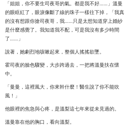
「姐姐，你不要生司夜哥的氣。都是我不好……」溫曼
的眼眶紅了，眼淚像斷了線的珠子一樣往下掉，「我真
的沒有想跟你搶司夜哥，我……只是太想知道穿上婚紗
是什麼感覺了。我知道我不配，可是我沒有多少時間
了……」
說著，她劇烈地咳嗽起來，整個人搖搖欲墜。
霍司夜的臉色驟變，大步跨過去，一把將溫曼扶在懷
中。
「曼曼，這裡風大，你來幹什麼！醫生說了你不能吹
風！」
他眼裡的焦急與心疼，是溫梨這七年來從未見過的。
溫曼靠在他的胸口，看向溫梨。