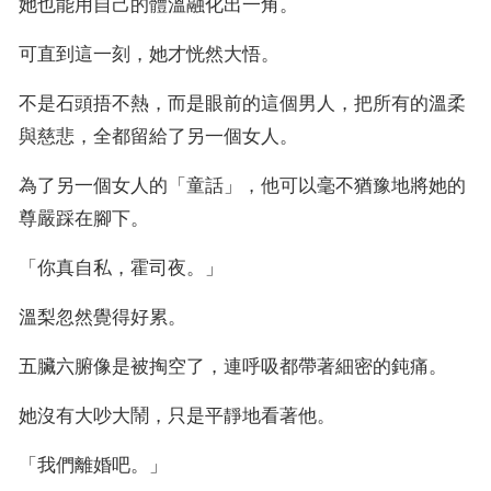
她也能用自己的體溫融化出一角。
可直到這一刻，她才恍然大悟。
不是石頭捂不熱，而是眼前的這個男人，把所有的溫柔
與慈悲，全都留給了另一個女人。
為了另一個女人的「童話」，他可以毫不猶豫地將她的
尊嚴踩在腳下。
「你真自私，霍司夜。」
溫梨忽然覺得好累。
五臟六腑像是被掏空了，連呼吸都帶著細密的鈍痛。
她沒有大吵大鬧，只是平靜地看著他。
「我們離婚吧。」