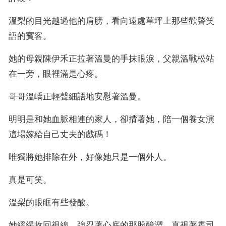
溫梨的目光越過他的肩膀，看向遠處草坪上那些歡聲笑
語的賓客。
她的母親陳伊禾正拉著溫曼的手抹眼淚，父親溫戰松站
在一旁，眼裡滿是心疼。
哥哥溫嶠正輕聲細語地安慰著溫曼。
明明是和她血脈相連的家人，卻揹著她，陪一個養女演
這場嫁給自己丈夫的戲碼！
唯獨將她排除在外，好像她只是一個外人。
真是可笑。
溫梨的眼眶有些發酸。
她緩緩收回視線，強忍著心底的那股酸澀，直視著霍司