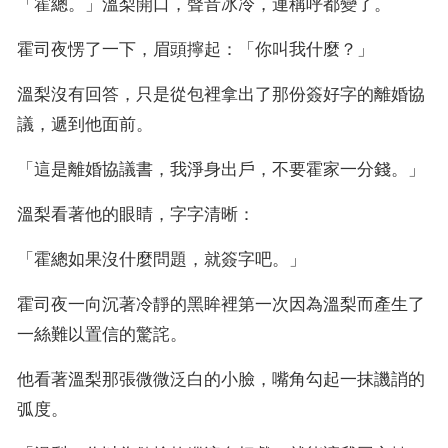
「霍總。」溫梨開口，聲音冰冷，連稱呼都變了。
霍司夜愣了一下，眉頭擰起：「你叫我什麼？」
溫梨沒有回答，只是從包裡拿出了那份簽好字的離婚協
議，遞到他面前。
「這是離婚協議書，我淨身出戶，不要霍家一分錢。」
溫梨看著他的眼睛，字字清晰：
「霍總如果沒什麼問題，就簽字吧。」
霍司夜一向沉著冷靜的黑眸裡第一次因為溫梨而產生了
一絲難以置信的驚詫。
他看著溫梨那張微微泛白的小臉，嘴角勾起一抹譏誚的
弧度。