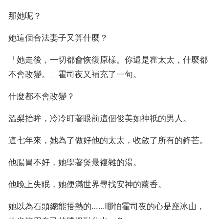
那她呢？
她這個合法妻子又算什麼？
「她走後，一切都會恢復原樣。你還是霍太太，什麼都
不會改變。」霍司夜又補充了一句。
什麼都不會改變？
溫梨抬眸，冷冷盯著眼前這個俊美如神祇的男人。
這七年來，她為了做好他的太太，收斂了所有的鋒芒。
他腸胃不好，她學著煲最複雜的湯。
他晚上失眠，她便滿世界尋找安神的薰香。
她以為石頭總能捂熱的……哪怕霍司夜的心是座冰山，