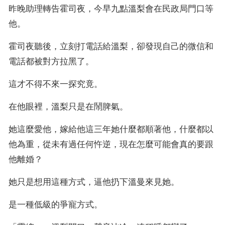
昨晚助理轉告霍司夜，今早九點溫梨會在民政局門口等
他。
霍司夜聽後，立刻打電話給溫梨，卻發現自己的微信和
電話都被對方拉黑了。
這才不得不來一探究竟。
在他眼裡，溫梨只是在鬧脾氣。
她這麼愛他，嫁給他這三年她什麼都順著他，什麼都以
他為重，從未有過任何忤逆，現在怎麼可能會真的要跟
他離婚？
她只是想用這種方式，逼他扔下溫曼來見她。
是一種低級的爭寵方式。