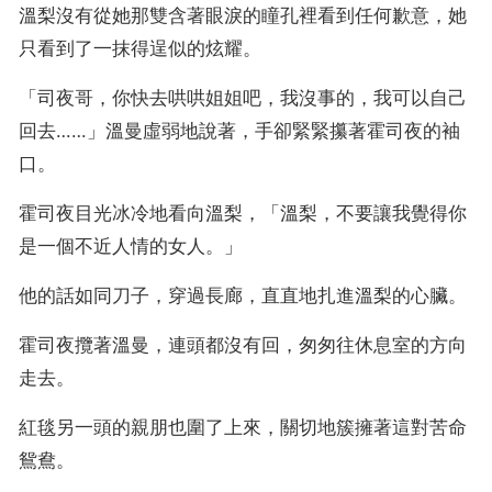
溫梨沒有從她那雙含著眼淚的瞳孔裡看到任何歉意，她
只看到了一抹得逞似的炫耀。
「司夜哥，你快去哄哄姐姐吧，我沒事的，我可以自己
回去……」溫曼虛弱地說著，手卻緊緊攥著霍司夜的袖
口。
霍司夜目光冰冷地看向溫梨，「溫梨，不要讓我覺得你
是一個不近人情的女人。」
他的話如同刀子，穿過長廊，直直地扎進溫梨的心臟。
霍司夜攬著溫曼，連頭都沒有回，匆匆往休息室的方向
走去。
紅毯另一頭的親朋也圍了上來，關切地簇擁著這對苦命
鴛鴦。