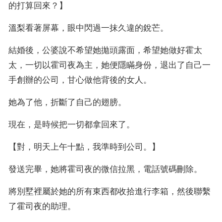
的打算回來？】
溫梨看著屏幕，眼中閃過一抹久違的銳芒。
結婚後，公婆說不希望她拋頭露面，希望她做好霍太
太，一切以霍司夜為主，她便隱瞞身份，退出了自己一
手創辦的公司，甘心做他背後的女人。
她為了他，折斷了自己的翅膀。
現在，是時候把一切都拿回來了。
【對，明天上午十點，我準時到公司。】
發送完畢，她將霍司夜的微信拉黑，電話號碼刪除。
將別墅裡屬於她的所有東西都收拾進行李箱，然後聯繫
了霍司夜的助理。