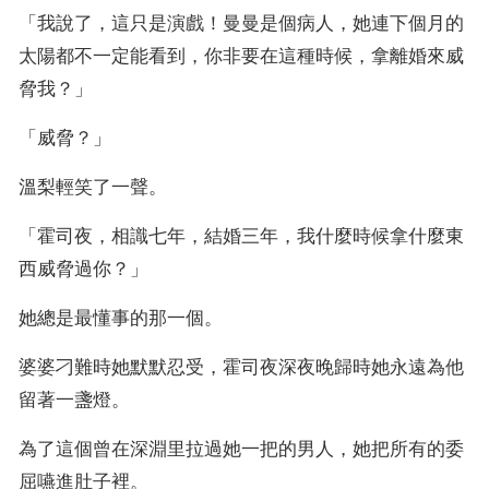
「我說了，這只是演戲！曼曼是個病人，她連下個月的
太陽都不一定能看到，你非要在這種時候，拿離婚來威
脅我？」
「威脅？」
溫梨輕笑了一聲。
「霍司夜，相識七年，結婚三年，我什麼時候拿什麼東
西威脅過你？」
她總是最懂事的那一個。
婆婆刁難時她默默忍受，霍司夜深夜晚歸時她永遠為他
留著一盞燈。
為了這個曾在深淵里拉過她一把的男人，她把所有的委
屈嚥進肚子裡。