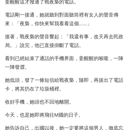
姜醒醒這才撥通了戰夜梟的電話。
電話剛一接通，她就聽到對面聽筒裡有女人的聲音傳
來：「夜梟，你快來幫我看看這個……」
接著，戰夜梟的聲音響起：「我還有事，改天再去民政
局。」說完，他已直接掛斷了電話。
看到已經結束了通話的手機界面，姜醒醒的喉嚨，一陣
一陣發澀。
她低頭，發了一條短信給戰夜梟，隨即，再拔出了電話
卡，將其扔在了垃圾桶裡。
收好手機，她頭也不回地離開。
今天，也是她即將飛往M國的日子。
她告訴自己，出國以後，她一定要將這個男人，徹底忘