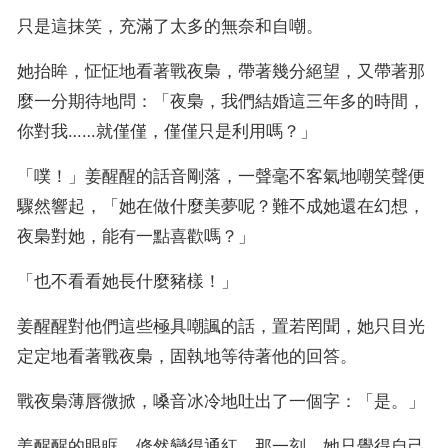
只是這抹笑，充滿了太多的無奈和自嘲。
她抬眸，怔怔地看著戰夜梟，帶著幾分絕望，又帶著那
麼一分期待地問：「夜梟，我們結婚這三年多的時間，
你對我……就僅僅，僅僅只是利用嗎？」
「噗！」姜醒醒的話音剛落，一聲毫不客氣地嘲笑聲便
驟然響起，「她在做什麼美夢呢？難不成她還在幻想，
夜梟對她，能有一點喜歡嗎？」
「也不看看她長什麼豬樣！」
姜醒醒對他們這些極具嘲諷的話，置若罔聞，她只目光
定定地看著戰夜梟，固執地等待著他的回答。
戰夜梟薄唇微掀，嗓音冰冷地吐出了一個字：「是。」
姜醒醒的眼眶，倏然變得通紅。那一刻，她只覺得自己