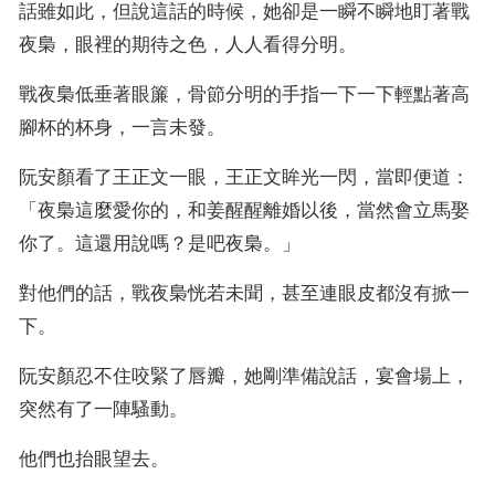
話雖如此，但說這話的時候，她卻是一瞬不瞬地盯著戰
夜梟，眼裡的期待之色，人人看得分明。
戰夜梟低垂著眼簾，骨節分明的手指一下一下輕點著高
腳杯的杯身，一言未發。
阮安顏看了王正文一眼，王正文眸光一閃，當即便道：
「夜梟這麼愛你的，和姜醒醒離婚以後，當然會立馬娶
你了。這還用說嗎？是吧夜梟。」
對他們的話，戰夜梟恍若未聞，甚至連眼皮都沒有掀一
下。
阮安顏忍不住咬緊了唇瓣，她剛準備說話，宴會場上，
突然有了一陣騷動。
他們也抬眼望去。