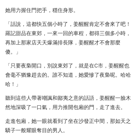
她用力握住門把手，穩住身形。
「話說，這都快五個小時了，姜醒醒肯定不會來了吧！
羅記甜品在東郊，一來一回的車程，都得三個多小時，
再加上那家店天天爆滿排長隊，姜醒醒才不會那麼
傻。」
「只要夜梟開口，別說東郊了，就是在C市，姜醒醒也
會毫不猶豫趕去的。誰不知道，她愛慘了夜梟呢。哈哈
哈！」
聽到這些人帶著嘲諷和鄙夷之意的話語，姜醒醒一臉木
然地深吸了一口氣，用力推開包廂的門，走了進去。
走進包廂，她一眼就看到了坐在沙發正中間，那如天之
驕子一般耀眼奪目的男人。