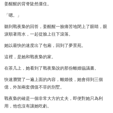
姜醒醒的背脊陡然僵住。
「嗯。」
聽到戰夜梟的回答，姜醒醒一臉痛苦地閉上了眼睛，眼
淚順著雨水，一起從臉上往下滾落。
她以最快的速度出了包廂，回到了夢景苑。
這裡，是她和戰夜梟的家。
在茶几上，她看到了戰夜梟說的那份離婚協議書。
快速瀏覽了一遍上面的內容，離婚後，她會得到三個
億，外加兩套價值不菲的別墅。
戰夜梟的確是一個非常大方的丈夫，即便對她只為利
用，他也沒有讓她吃虧。