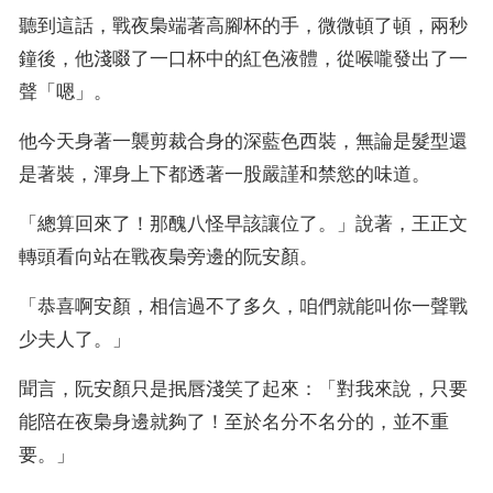
聽到這話，戰夜梟端著高腳杯的手，微微頓了頓，兩秒
鐘後，他淺啜了一口杯中的紅色液體，從喉嚨發出了一
聲「嗯」。
他今天身著一襲剪裁合身的深藍色西裝，無論是髮型還
是著裝，渾身上下都透著一股嚴謹和禁慾的味道。
「總算回來了！那醜八怪早該讓位了。」說著，王正文
轉頭看向站在戰夜梟旁邊的阮安顏。
「恭喜啊安顏，相信過不了多久，咱們就能叫你一聲戰
少夫人了。」
聞言，阮安顏只是抿唇淺笑了起來：「對我來說，只要
能陪在夜梟身邊就夠了！至於名分不名分的，並不重
要。」