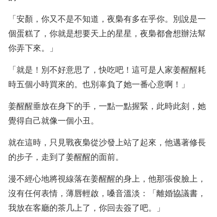
「安顏，你又不是不知道，夜梟有多在乎你。別說是一
個蛋糕了，你就是想要天上的星星，夜梟都會想辦法幫
你弄下來。」
「就是！別不好意思了，快吃吧！這可是人家姜醒醒耗
時五個小時買來的。也別辜負了她一番心意啊！」
姜醒醒垂放在身下的手，一點一點握緊，此時此刻，她
覺得自己就像一個小丑。
就在這時，只見戰夜梟從沙發上站了起來，他邁著修長
的步子，走到了姜醒醒的面前。
漫不經心地將視線落在姜醒醒的身上，他那張俊臉上，
沒有任何表情，薄唇輕啟，嗓音溫淡：「離婚協議書，
我放在客廳的茶几上了，你回去簽了吧。」